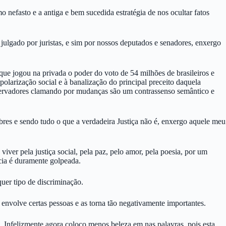
efasto e a antiga e bem sucedida estratégia de nos ocultar fatos
julgado por juristas, e sim por nossos deputados e senadores, enxergo
e jogou na privada o poder do voto de 54 milhões de brasileiros e
olarização social e à banalização do principal preceito daquela
nservadores clamando por mudanças são um contrassenso semântico e
bres e sendo tudo o que a verdadeira Justiça não é, enxergo aquele meu
ver pela justiça social, pela paz, pelo amor, pela poesia, por um
ia é duramente golpeada.
quer tipo de discriminação.
envolve certas pessoas e as torna tão negativamente importantes.
 Infelizmente agora coloco menos beleza em nas palavras, pois esta