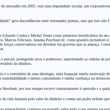
do mensalão em 2005, vejo uma impunidade secular, um corporativismo n
dade” gera discordâncias entre renomados juristas, mas que isso não é 
Eduardo Cunha e Michel Temer como primeiros beneficiários do ato qu
, Marcos Feliciano, Janaina Paschoal etc. como grandes incitadores à p
s e de forças conservadoras em derrubar um governo que as ameaça. Co
ar.
 parcial, protegendo ricos e poderosos, superlotando as cadeias de po
esadelo da ditadura.
e o extermínio de uma ideologia, sinto fraquejar minha motivação de vi
 sustentabilidade e menos consumismo e minha confiança na democrac
de liberdade, por isso sempre escrevi contrariamente à opressão e a qual
r da vida humana pelo valor do dinheiro e contra um poder nefasto que 
ao impeachment, continuo escrevendo sobre tudo o que sempre escrevi.