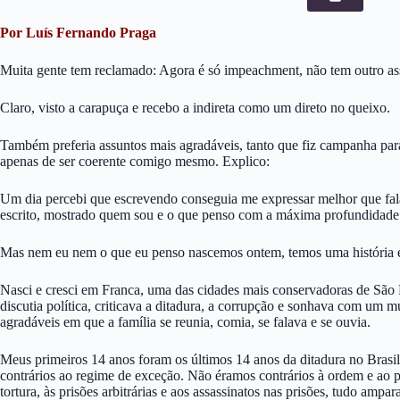
Por Luís Fernando Praga
Muita gente tem reclamado: Agora é só impeachment, não tem outro as
Claro, visto a carapuça e recebo a indireta como um direto no queixo.
Também preferia assuntos mais agradáveis, tanto que fiz campanha para
apenas de ser coerente comigo mesmo. Explico:
Um dia percebi que escrevendo conseguia me expressar melhor que falan
escrito, mostrado quem sou e o que penso com a máxima profundidade
Mas nem eu nem o que eu penso nascemos ontem, temos uma história e
Nasci e cresci em Franca, uma das cidades mais conservadoras de São Pa
discutia política, criticava a ditadura, a corrupção e sonhava com um 
agradáveis em que a família se reunia, comia, se falava e se ouvia.
Meus primeiros 14 anos foram os últimos 14 anos da ditadura no Brasil
contrários ao regime de exceção. Não éramos contrários à ordem e ao pr
tortura, às prisões arbitrárias e aos assassinatos nas prisões, tudo ampa