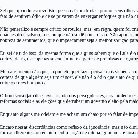
Sei que, quando escrevo isto, pessoas ficam iradas, porque seus olhos
fato de sentirem ódio e de se privarem de enxergar enfoques que não 
Não generalizo e sempre critico os rótulos, mas, em regra, quem foi cr
nuances do fascismo, mesmo que não se dê conta disso. Não aponto tod
nobreza de sentimentos, que o impeachment seja a melhor solução para 
Eu sei de tudo isso, da mesma forma que alguns sabem que o Lula é o 
certeza deles, elas apenas se construíram a partir de premissas e argume
Meu argumento não quer impor, ele quer fazer pensar, mas só pensa c
certeza de que alguém seja um câncer, ele não é o ódio que sinto de q
entre os seres humanos.
O bom senso jamais esteve ao lado dos perseguidores, dos intolerantes 
reformas sociais e as eleições que derrubar um governo eleito pela maio
Enquanto alguns me odeiam e me acham um chato por só falar de impe
Encaro nossas discordâncias como reflexo da ignorância, mas não dim
formas diferentes, no entanto tenho noção de minha ignorância e busco