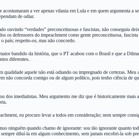
 se acostumaram a ver apenas vilania em Lula e em quem argumenta a se
dependam de odiar.
iado ouvindo “verdades” preconceituosas e fascistas, não conseguiu deix
os os defensores do impeachment como gente preconceituosa, fascista o
o país; respeito-os, mas não concordo.
maior bandido da história, que o PT acabou com o Brasil e que a Dilma
ntos diferentes.
om qualidade aquele não está odiando ou impregnado de certezas. Meu 
uem não concorda comigo ou de algum político, pois tenho ciência de q
ou dos imediatistas. Meu argumento me diz que é historicamente mais as
ria.
achment, eu procuro levar a todos em consideração; nem sempre consi
inuo ninguém quando chamo de ignorante: sou tão ignorante quanto tod
 sempre diluí-la em algum conhecimento, sem jamais encobri-la sob pre