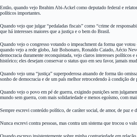
Então, quando vejo Ibrahim Abi-Ackel como deputado federal e relator 
políticos importantes.
Quando vejo que julgar “pedaladas fiscais” como “crime de responsabili
que há interesses maiores que a justiça e o bem do Brasil.
Quando vejo o congresso votando o impeachment da forma que votou e 
quando vejo a rede globo, Jair Bolsonaro, Ronaldo Caiado, Aécio Neves
democracia duramente reconquistada, vejo claros interesses político
histórico; eles desejam conservar o status quo em seu favor, jamais mud
Quando vejo uma “justiça” superpoderosa atuando de forma tão omissa e
sonho de democracia e de um país melhor retrocedendo à condição de p
Quando vejo o povo em pé de guerra, exigindo punições sem julgamento 
mundo sem guerra, com mais solidariedade e menos egoísmo, com mais
Sempre escrevi conteúdo político, de caráter social, de amor, de paz e 
Nunca escrevi contra pessoas, mas contra um sistema que trocou o valo
Quando escrevo insistentemente sobre minha contrariedade em relação 