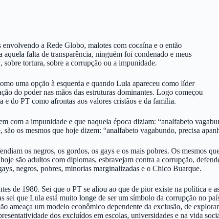
s envolvendo a Rede Globo, malotes com cocaína e o então
a aquela falta de transparência, ninguém foi condenado e meus
 sobre tortura, sobre a corrupção ou a impunidade.
 como uma opção à esquerda e quando Lula apareceu como líder
uação do poder nas mãos das estruturas dominantes. Logo começou
e do PT como afrontas aos valores cristãos e da família.
 com a impunidade e que naquela época diziam: “analfabeto vagabundo,
de, são os mesmos que hoje dizem: “analfabeto vagabundo, precisa apanh
endiam os negros, os gordos, os gays e os mais pobres. Os mesmos qu
a, hoje são adultos com diplomas, esbravejam contra a corrupção, defen
 gays, negros, pobres, minorias marginalizadas e o Chico Buarque.
tes de 1980. Sei que o PT se aliou ao que de pior existe na política e 
mas sei que Lula está muito longe de ser um símbolo da corrupção no pa
ão ameaça um modelo econômico dependente da exclusão, de explorar a 
resentatividade dos excluídos em escolas, universidades e na vida soc