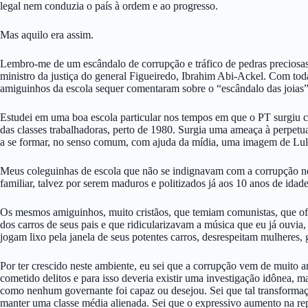
legal nem conduzia o país à ordem e ao progresso.
Mas aquilo era assim.
Lembro-me de um escândalo de corrupção e tráfico de pedras preciosa
ministro da justiça do general Figueiredo, Ibrahim Abi-Ackel. Com tod
amiguinhos da escola sequer comentaram sobre o “escândalo das joias”,
Estudei em uma boa escola particular nos tempos em que o PT surgiu
das classes trabalhadoras, perto de 1980. Surgia uma ameaça à perpet
a se formar, no senso comum, com ajuda da mídia, uma imagem de Lula 
Meus coleguinhas de escola que não se indignavam com a corrupção nem
familiar, talvez por serem maduros e politizados já aos 10 anos de ida
Os mesmos amiguinhos, muito cristãos, que temiam comunistas, que of
dos carros de seus pais e que ridicularizavam a música que eu já ouvi
jogam lixo pela janela de seus potentes carros, desrespeitam mulheres,
Por ter crescido neste ambiente, eu sei que a corrupção vem de muito an
cometido delitos e para isso deveria existir uma investigação idônea, 
como nenhum governante foi capaz ou desejou. Sei que tal transformaç
manter uma classe média alienada. Sei que o expressivo aumento na rep