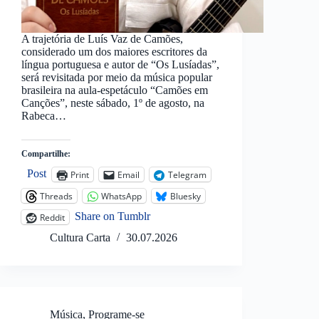
A trajetória de Luís Vaz de Camões,
considerado um dos maiores escritores da
língua portuguesa e autor de “Os Lusíadas”,
será revisitada por meio da música popular
brasileira na aula-espetáculo “Camões em
Canções”, neste sábado, 1º de agosto, na
Rabeca…
Compartilhe:
Post
Print
Email
Telegram
Threads
WhatsApp
Bluesky
Share on Tumblr
Reddit
Cultura Carta
30.07.2026
Música
,
Programe-se