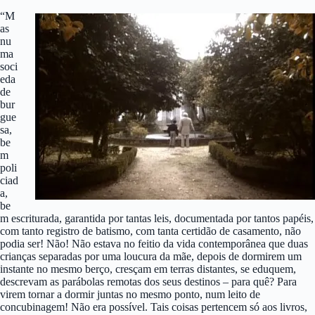
“M
as
nu
ma
soci
eda
de
bur
gue
sa,
be
m
poli
ciad
a,
be
m escriturada, garantida por tantas leis, documentada por tantos papéis,
com tanto registro de batismo, com tanta certidão de casamento, não
podia ser! Não! Não estava no feitio da vida contemporânea que duas
crianças separadas por uma loucura da mãe, depois de dormirem um
instante no mesmo berço, cresçam em terras distantes, se eduquem,
descrevam as parábolas remotas dos seus destinos – para quê? Para
virem tornar a dormir juntas no mesmo ponto, num leito de
concubinagem! Não era possível. Tais coisas pertencem só aos livros,