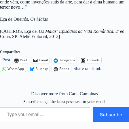
onde vêm, como invenções sutis da arte, para dar à alma humana um
terror novo…”
Eça de Queirós,
Os Maias
[QUEIRÓS, Eça de.
Os Maias: Episódios da Vida Romântica
. 2ª ed.
Cotia, SP: Ateliê Editorial, 2012]
Compartilhe:
Post
Print
Email
Telegram
Threads
Share on Tumblr
WhatsApp
Bluesky
Reddit
Discover more from Carta Campinas
Subscribe to get the latest posts sent to your email.
Type your email…
Subscribe