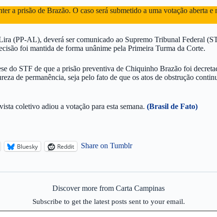
nter a prisão de Brazão. O caso será submetido a uma votação aberta e n
 Lira (PP-AL), deverá ser comunicado ao Supremo Tribunal Federal (STF
decisão foi mantida de forma unânime pela Primeira Turma da Corte.
e do STF de que a prisão preventiva de Chiquinho Brazão foi decretada
tureza de permanência, seja pelo fato de que os atos de obstrução cont
vista coletivo adiou a votação para esta semana.
(Brasil de Fato)
Share on Tumblr
Bluesky
Reddit
Discover more from Carta Campinas
Subscribe to get the latest posts sent to your email.