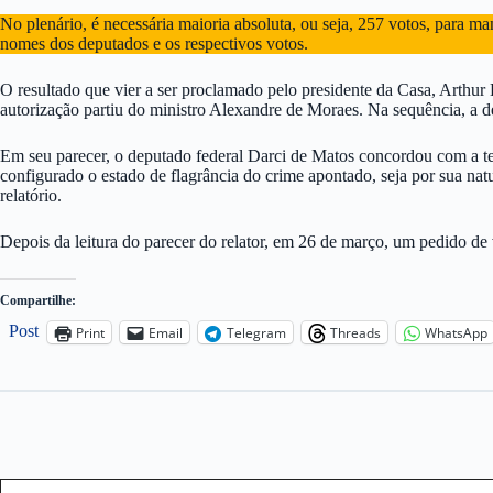
No plenário, é necessária maioria absoluta, ou seja, 257 votos, para ma
nomes dos deputados e os respectivos votos.
O resultado que vier a ser proclamado pelo presidente da Casa, Arthur
autorização partiu do ministro Alexandre de Moraes. Na sequência, a 
Em seu parecer, o deputado federal Darci de Matos concordou com a tes
configurado o estado de flagrância do crime apontado, seja por sua na
relatório.
Depois da leitura do parecer do relator, em 26 de março, um pedido de 
Compartilhe:
Post
Print
Email
Telegram
Threads
WhatsApp
Type your email…