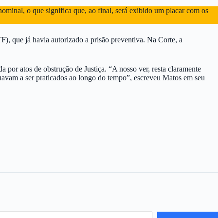
ominal, o que significa que, ao final, será exibido um placar com os
), que já havia autorizado a prisão preventiva. Na Corte, a
 por atos de obstrução de Justiça. “A nosso ver, resta claramente
inuavam a ser praticados ao longo do tempo”, escreveu Matos em seu