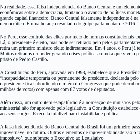
Na realidade, essa falsa independência do Banco Central é um elemento 
econômicas sobre a democracia, limitando o avanço de políticas monetár
grande capital financeiro. Banco Central falsamente independente é na
democrático. É uma herança resultado do golpe parlamentar de 2016.
No Peru, esse controle das elites por meio de normas constitucionais to
Lá, o presidente é eleito, mas pode ser retirado pelo pelos parlamentare
retira um primeiro ministro eleito indiretamente. Em 4 anos, o Peru já 
Muitos retirados do poder gerando crises políticas como a que vive o p
prisão de Pedro Castillo.
A Constituição do Peru, aprovada em 1993, estabelece que a Presidênc
“incapacidade temporária ou permanente do presidente, declarada pelo
o presidente fica subordinado e refém do Congresso que pode derrubar
milhões de votos) com apenas com 87 votos de deputados.
Além disso, um outro item estapafúrdio é a nomeação de ministros pelo 
ministerial não for aprovado pelo legislativo, a Constituição estabelec
aos seus cargos. É receita infalível para instabilidade política.
A falsa independência do Banco Central do Brasil foi um primeiro passo
ingovernável no futuro. Outros elementos de ingovernabilidade são o ‘
impositivo’, que submete o Executivo ao Legislativo.