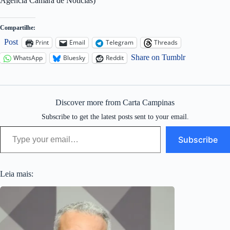
Agência Câmara de Notícias)
Compartilhe:
Post
Print
Email
Telegram
Threads
Share on Tumblr
WhatsApp
Bluesky
Reddit
Discover more from Carta Campinas
Subscribe to get the latest posts sent to your email.
Type your email…
Subscribe
Leia mais: