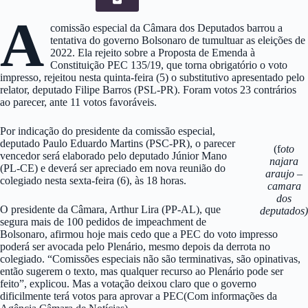
A
comissão especial da Câmara dos Deputados barrou a
tentativa do governo Bolsonaro de tumultuar as eleições de
2022. Ela rejeito sobre a Proposta de Emenda à
Constituição PEC 135/19, que torna obrigatório o voto
impresso, rejeitou nesta quinta-feira (5) o substitutivo apresentado pelo
relator, deputado Filipe Barros (PSL-PR). Foram votos 23 contrários
ao parecer, ante 11 votos favoráveis.
Por indicação do presidente da comissão especial,
deputado Paulo Eduardo Martins (PSC-PR), o parecer
(f
oto
vencedor será elaborado pelo deputado Júnior Mano
najara
(PL-CE) e deverá ser apreciado em nova reunião do
araujo –
colegiado nesta sexta-feira (6), às 18 horas.
camara
dos
O presidente da Câmara, Arthur Lira (PP-AL), que
deputados)
segura mais de 100 pedidos de impeachment de
Bolsonaro, afirmou hoje mais cedo que a PEC do voto impresso
poderá ser avocada pelo Plenário, mesmo depois da derrota no
colegiado. “Comissões especiais não são terminativas, são opinativas,
então sugerem o texto, mas qualquer recurso ao Plenário pode ser
feito”, explicou. Mas a votação deixou claro que o governo
dificilmente terá votos para aprovar a PEC(Com informações da