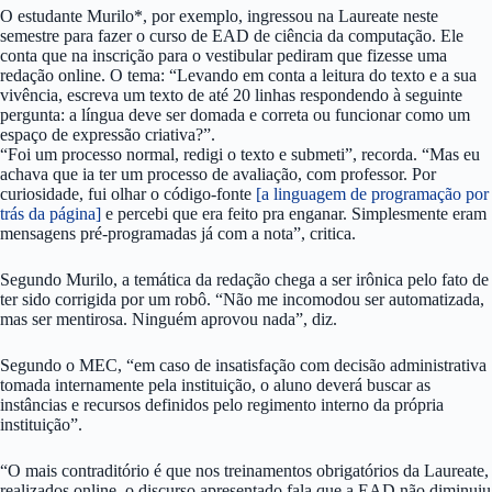
O estudante Murilo*, por exemplo, ingressou na Laureate neste
semestre para fazer o curso de EAD de ciência da computação. Ele
conta que na inscrição para o vestibular pediram que fizesse uma
redação online. O tema: “Levando em conta a leitura do texto e a sua
vivência, escreva um texto de até 20 linhas respondendo à seguinte
pergunta: a língua deve ser domada e correta ou funcionar como um
espaço de expressão criativa?”.
“Foi um processo normal, redigi o texto e submeti”, recorda. “Mas eu
achava que ia ter um processo de avaliação, com professor. Por
curiosidade, fui olhar o código-fonte
[a linguagem de programação por
trás da página]
e percebi que era feito pra enganar. Simplesmente eram
mensagens pré-programadas já com a nota”, critica.
Segundo Murilo, a temática da redação chega a ser irônica pelo fato de
ter sido corrigida por um robô. “Não me incomodou ser automatizada,
mas ser mentirosa. Ninguém aprovou nada”, diz.
Segundo o MEC, “em caso de insatisfação com decisão administrativa
tomada internamente pela instituição, o aluno deverá buscar as
instâncias e recursos definidos pelo regimento interno da própria
instituição”.
“O mais contraditório é que nos treinamentos obrigatórios da Laureate,
realizados online, o discurso apresentado fala que a EAD não diminuiu