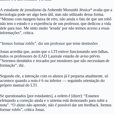
A estudante de jornalismo da Anhembi Morumbi Jéssica* avalia que a
tecnologia pode ser algo bem útil, mas não utilizado dessa forma.
“Mesmo com margem baixa de erro, não anula o fato de que um robô
não tem o estudo e a experiência de um professor, que dedicou a vida
dele para isso. Me sinto muito ‘lesada’ por não termos acesso a essas
informações”, critica.
“Iremos formar robôs”, diz um professor que teme demissões
Jonas acredita que, assim que o LTI estiver funcionando sem falhas,
todos os professores do EAD Laureate estarão de aviso prévio.
“Seremos demitidos e trocados por monitores que não necessitam de
formação”, diz.
Segundo ele, a interação com os alunos já é pequena atualmente, só
acontece quando a nota é 6 ou inferior — seguindo orientação do
próprio manual do LTI.
Se questionados [por estudantes], a ordem é [dizer]: “Estamos
efetuando a correção ainda e o sistema está demorando para subir a
nota”. “O aluno não aprende, não é possível dar um feedback. Iremos
formar robôs”, critica Jonas.