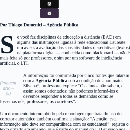
Por Thiago Domenici
–
Agência Pública
S
e você faz disciplinas de educação a distância (EAD) em
alguma das instituições ligadas à rede educacional Laureate,
um aviso: a avaliação das suas atividades dissertativas (textos)
na plataforma digital — conhecida como blackboard — não é
mais feita só por professores, e sim por um software de inteligência
artificial, o LTI.
A informação foi confirmada por cinco fontes que falaram
com a
Agência Pública
sob a condição de anonimato.
(imagem
Silvana*, professora, explica: “Os alunos não sabem, e
dric –
assim somos orientados: não podemos informá-los e
pl)
devemos responder a todas as demandas como se
fossemos nós, professores, os corretores”.
Um documento interno obtido pela reportagem que trata do uso do
corretor automático também confirma a situação: “Atenção: esta
informação não deve ser compartilhada com os estudantes!”, registra o
texto grifado em amarelo, que é parte do manual do LTI enviado aos