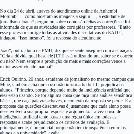
No dia 24 de abril, através do atendimento online da Anhembi
Morumbi — como mostram as imagens a seguir —, a estudante de
jornalismo Joana* perguntou sobre como são feitas as correções e foi
informada de que as atividades são corrigidas por professores. “Então
esse professor corrige todas as atividades dissertativas do EAD?”,
indagou. “Isso mesmo”, foi a resposta do atendimento.
João*, outro aluno da FMU, diz que se sente inseguro com a situação:
“Cria a dúvida qual base ele [LTI] está utilizando pra saber se é correto
ou não? Nem sempre a produção de mais e mais correções vence a
maior assertividade manual”.
Erick Quirino, 20 anos, estudante de jornalismo no mesmo campus que
Mitie, também acha que o uso não informado do LTI prejudica os
alunos. “Primeiro, porque depende muito da inteligência artificial que
eles estão usando. Se for alguma coisa que faça uma análise semântica
básica, que caça palavras-chaves, o contexto da resposta se perde. E a
proposta das questões dissertativas é justamente que cada aluno possa
desenvolver a sua própria resposta e argumento. Talvez o uso de
inteligência artificial tente passar uma régua única em todas as
respostas e acabe prejudicando os critérios de avaliação. E,
principalmente, é prejudicial porque não tem transparência entre os
alunos e a universidade”, avalia.