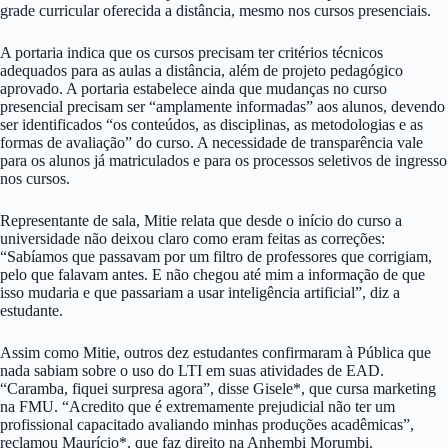
grade curricular oferecida a distância, mesmo nos cursos presenciais.
A portaria indica que os cursos precisam ter critérios técnicos
adequados para as aulas a distância, além de projeto pedagógico
aprovado. A portaria estabelece ainda que mudanças no curso
presencial precisam ser “amplamente informadas” aos alunos, devendo
ser identificados “os conteúdos, as disciplinas, as metodologias e as
formas de avaliação” do curso. A necessidade de transparência vale
para os alunos já matriculados e para os processos seletivos de ingresso
nos cursos.
Representante de sala, Mitie relata que desde o início do curso a
universidade não deixou claro como eram feitas as correções:
“Sabíamos que passavam por um filtro de professores que corrigiam,
pelo que falavam antes. E não chegou até mim a informação de que
isso mudaria e que passariam a usar inteligência artificial”, diz a
estudante.
Assim como Mitie, outros dez estudantes confirmaram à Pública que
nada sabiam sobre o uso do LTI em suas atividades de EAD.
“Caramba, fiquei surpresa agora”, disse Gisele*, que cursa marketing
na FMU. “Acredito que é extremamente prejudicial não ter um
profissional capacitado avaliando minhas produções acadêmicas”,
reclamou Maurício*, que faz direito na Anhembi Morumbi.