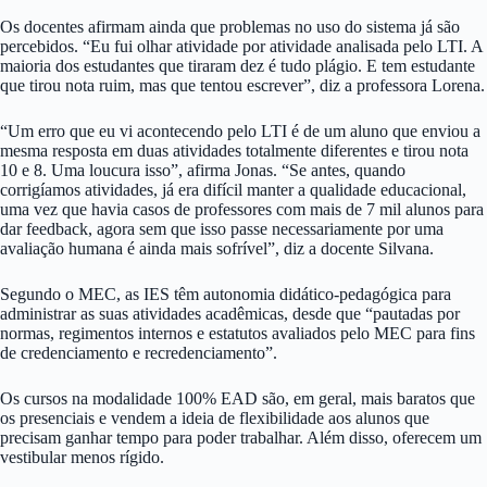
Os docentes afirmam ainda que problemas no uso do sistema já são
percebidos. “Eu fui olhar atividade por atividade analisada pelo LTI. A
maioria dos estudantes que tiraram dez é tudo plágio. E tem estudante
que tirou nota ruim, mas que tentou escrever”, diz a professora Lorena.
“Um erro que eu vi acontecendo pelo LTI é de um aluno que enviou a
mesma resposta em duas atividades totalmente diferentes e tirou nota
10 e 8. Uma loucura isso”, afirma Jonas. “Se antes, quando
corrigíamos atividades, já era difícil manter a qualidade educacional,
uma vez que havia casos de professores com mais de 7 mil alunos para
dar feedback, agora sem que isso passe necessariamente por uma
avaliação humana é ainda mais sofrível”, diz a docente Silvana.
Segundo o MEC, as IES têm autonomia didático-pedagógica para
administrar as suas atividades acadêmicas, desde que “pautadas por
normas, regimentos internos e estatutos avaliados pelo MEC para fins
de credenciamento e recredenciamento”.
Os cursos na modalidade 100% EAD são, em geral, mais baratos que
os presenciais e vendem a ideia de flexibilidade aos alunos que
precisam ganhar tempo para poder trabalhar. Além disso, oferecem um
vestibular menos rígido.