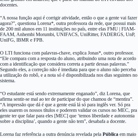
docentes.
“A nossa função aqui é corrigir atividade, então o que a gente vai fazer
agora?”, questiona Lorena*, outra professora da rede, que possui mais
de 200 mil alunos em 11 instituições no país, entre elas FMU | FIAM-
FAAM, Anhembi Morumbi, UNIFACS, UniRitter, FADERGS, UnP,
UniFG, IBMR e FPB.
O LTI funciona com palavras-chave, explica Jonas*, outro professor.
“Ele compara com a resposta do aluno, atribuindo uma nota de acordo
com a identificação que considera correta a partir dessas palavras.”
Segundo eles, a correção não é imediata para que o aluno não perceba
a utilização do robô, e a nota só é disponibilizada nos dias seguintes no
sistema.
“O estudante está sendo extremamente enganado”, diz Lorena, que
afirma sentir-se mal ao ter de participar do que chamou de “mentira”.
“A impressão que dá é que a gente está lá só para inglês ver. Só pra
eles usarem os nossos títulos e poderem validar os cursos no MEC, pra
gente ter que falar para eles [MEC] que ‘temos liberdade e autonomia
sobre a disciplina’, quando a gente não tem”, desabafa a docente.
Lorena faz referência a outra denúncia revelada pela
Pública
em maio