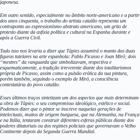
japonesa.
Em outro sentido, especialmente no âmbito norte-americano e a partir
dos anos cinquenta, o trabalho do artista catalão representa um
contraponto ao expressionismo abstrato americano, um grito de
protesto diante da asfixia política e cultural na Espanha durante e
após a Guerra Civil.
Tudo isso nos levaria a dizer que Tàpies assumirá o manto das duas
figuras tutelares na arte espanhola: Pablo Picasso e Joan Miró; dois
“mestres” da vanguarda que simbolizavam, respectiva e
esquematicamente, a tradição irreverente diante dos totalitarismos
própria de Picasso, assim como a pulsão erótica da sua pintura,
porém também, seguindo o exemplo de Miró, a consciência
contestatária do povo catalão.
Esses últimos traços sintetizam um dos aspectos que mais determinam
a obra de Tàpies: o seu compromisso ideológico, estético e social.
Podemos dizer que o pintor se inscreve naquelas gerações de
intelectuais, muitos de origem burguesa, que na Alemanha, na França
e na Itália, tentaram construir diferentes esferas públicas diante dos
poderes ditatoriais ou dos regimes policiais que governavam o Velho
Continente depois da Segunda Guerra Mundial.