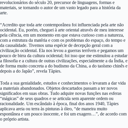
revolucionários do século 20, precursor de linguagens, formas e
materiais, se tornando o autor de um vasto legado para a história da
arte.
“Acredito que toda arte contemporânea foi influenciada pela arte não
ocidental. Eu, porém, cheguei à arte oriental através de meu interesse
pela ciência, em um momento em que estava curioso com a natureza,
com a estrutura da matéria e com os problemas do espaço, do tempo e
da causalidade. Tivemos uma espécie de decepção geral com a
civilização ocidental. Ela nos levou a guerras terríveis e pegamos um
pouco de birra da cultura ocidental; foi isso que me estimulou a estudar
a filosofia e a cultura de outras civilizações, especialmente a da Índia, e
de forma muito concreta a do budismo da China, a do taoísmo chinês e
depois a do Japão”, revela Tàpies.
Toda a sua genialidade, estudos e conhecimentos o levaram a dar vida
a materiais abandonados. Objetos descartados passam a ter novos
significados em suas obras. Tudo adquire novas funções nas esferas
“mágicas” de seus quadros e se articula sem aparente ordem ou
racionalidade. Um escândalo à época, final dos anos 1940, Tàpies
aplicava areia ou terra às pinturas à óleo, “de maneira muito
espontânea e um pouco inocente, e foi um exagero…”, de acordo com
o próprio artista.