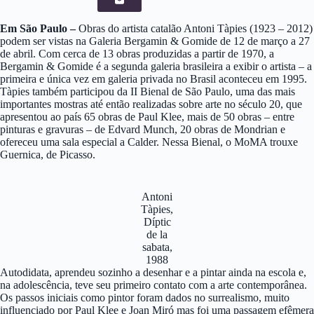
Em São Paulo –
Obras do artista catalão Antoni Tàpies (1923 – 2012)
podem ser vistas na Galeria Bergamin & Gomide de 12 de março a 27
de abril. Com cerca de 13 obras produzidas a partir de 1970, a
Bergamin & Gomide é a segunda galeria brasileira a exibir o artista – a
primeira e única vez em galeria privada no Brasil aconteceu em 1995.
Tàpies também participou da II Bienal de São Paulo, uma das mais
importantes mostras até então realizadas sobre arte no século 20, que
apresentou ao país 65 obras de Paul Klee, mais de 50 obras – entre
pinturas e gravuras – de Edvard Munch, 20 obras de Mondrian e
ofereceu uma sala especial a Calder. Nessa Bienal, o MoMA trouxe
Guernica, de Picasso.
Antoni
Tàpies,
Díptic
de la
sabata,
1988
Autodidata, aprendeu sozinho a desenhar e a pintar ainda na escola e,
na adolescência, teve seu primeiro contato com a arte contemporânea.
Os passos iniciais como pintor foram dados no surrealismo, muito
influenciado por Paul Klee e Joan Miró mas foi uma passagem efêmera