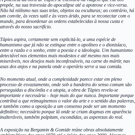
propõe, na sua travessia do apocalipse até a apoteose e vice-versa.
Não há niilismo nas suas telas, objetos ou esculturas; ao contrário, há
um convite, às vezes sutil e às vezes árido, para se reconectar com o
mundo, para desordenar as ordens estabelecidas à nossa custa e
através do nosso sacrifício.
Tàpies aspira, certamente sem explicitá-lo, a uma espécie de
humanismo que já não se extingue entre o apolíneo e o dionisíaco,
entre a razão e o sonho, entre a poesia e a ideologia. Um humanismo
detectável nos elementos mais modestos e até mesmo nos mais
miseráveis, nos desejos mais inconfessáveis, na carne do mártir, nas
asas dos anjos e na panela onde o operário serve a sua comida.
No momento atual, onde a complexidade parece estar em pleno
processo de esvaziamento, onde sob a bandeira do senso comum são
perseguidas a discórdia e a utopia, a obra de Tàpies revela-se
importante e necessária – hoje mais do que nunca. Importante porque
contribui a que reimaginemos o valor da arte e o sentido das palavras,
e também como a oposição a um consenso pode ser um momento
definitivo; necessário porque lá onde se criam dogmas em aparência
inalteráveis, também palpitam, escondidas, as asperezas do real.
A exposição na Bergamin & Gomide reúne obras absolutamente