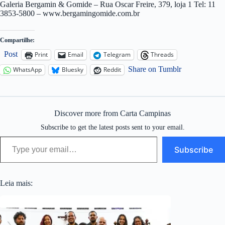
Galeria Bergamin & Gomide – Rua Oscar Freire, 379, loja 1 Tel: 11
3853-5800 – www.bergamingomide.com.br
Compartilhe:
Post
Print
Email
Telegram
Threads
Share on Tumblr
WhatsApp
Bluesky
Reddit
Discover more from Carta Campinas
Subscribe to get the latest posts sent to your email.
Type your email…
Subscribe
Leia mais: