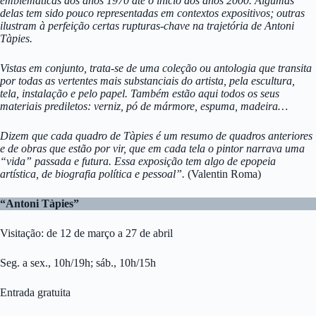
emblemáticas dos anos 1970 até o início dos anos 2000. Algumas
delas tem sido pouco representadas em contextos expositivos; outras
ilustram à perfeição certas rupturas-chave na trajetória de Antoni
Tàpies.
Vistas em conjunto, trata-se de uma coleção ou antologia que transita
por todas as vertentes mais substanciais do artista, pela escultura,
tela, instalação e pelo papel. Também estão aqui todos os seus
materiais prediletos: verniz, pó de mármore, espuma, madeira…
Dizem que cada quadro de Tàpies é um resumo de quadros anteriores
e de obras que estão por vir, que em cada tela o pintor narrava uma
“vida” passada e futura. Essa exposição tem algo de epopeia
artística, de biografia política e pessoal”.
(Valentin Roma)
“Antoni Tàpies”
Visitação: de 12 de março a 27 de abril
Seg. a sex., 10h/19h; sáb., 10h/15h
Entrada gratuita