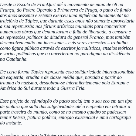
Desde a Escola de Frankfurt até o movimento de maio de 68 na
França, do Potere Operaio a Primavera de Praga, o pano de fundo
dos anos sessenta e setenta exerceu uma influência fundamental na
trajetória de Tàpies, que durante esses anos não somente aproveitaria
a sua repercussão nos fóruns artísticos mundiais para concretizar
numerosas obras que denunciavam a falta de liberdade, a censura e
as repressões políticas da ditadura do general Franco, mas também
desenvolveu então um incessante – e às vezes excessivo – trabalho
como figura pública através de escritos jornalísticos, ensaios teóricos
e varias polêmicas que o converteram no paradigma da dissidência
na Catalunha.
De certa forma Tàpies representa essa solidariedade internacionalista
da esquerda, erudita e de classe média que, nascida a partir do
trauma do nazismo, desdobrou-se intermitentemente pela Europa e
América do Sul durante toda a Guerra Fria.
Esse projeto de refundação do pacto social tem o seu eco em um tipo
de pintura que salta das subjetividades até o empenho em retratar a
parte traseira do mundo, como se no mesmo quadro se pudessem
reunir beleza, fratura política, emoção existencial e uma cartografia
do instante.
A potência da obra de Tàpies se encontra na viagem que ela nos