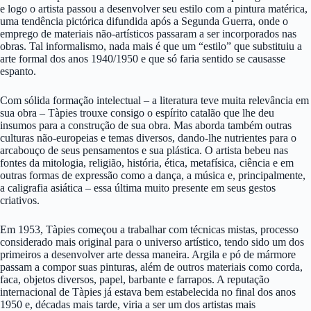
e logo o artista passou a desenvolver seu estilo com a pintura matérica,
uma tendência pictórica difundida após a Segunda Guerra, onde o
emprego de materiais não-artísticos passaram a ser incorporados nas
obras. Tal informalismo, nada mais é que um “estilo” que substituiu a
arte formal dos anos 1940/1950 e que só faria sentido se causasse
espanto.
Com sólida formação intelectual – a literatura teve muita relevância em
sua obra – Tàpies trouxe consigo o espírito catalão que lhe deu
insumos para a construção de sua obra. Mas aborda também outras
culturas não-europeias e temas diversos, dando-lhe nutrientes para o
arcabouço de seus pensamentos e sua plástica. O artista bebeu nas
fontes da mitologia, religião, história, ética, metafísica, ciência e em
outras formas de expressão como a dança, a música e, principalmente,
a caligrafia asiática – essa última muito presente em seus gestos
criativos.
Em 1953, Tàpies começou a trabalhar com técnicas mistas, processo
considerado mais original para o universo artístico, tendo sido um dos
primeiros a desenvolver arte dessa maneira. Argila e pó de mármore
passam a compor suas pinturas, além de outros materiais como corda,
faca, objetos diversos, papel, barbante e farrapos. A reputação
internacional de Tàpies já estava bem estabelecida no final dos anos
1950 e, décadas mais tarde, viria a ser um dos artistas mais