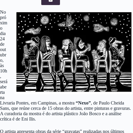
No
pró
xim
o
dia
24
de
out
ubr
o,
às
10h
,
será
abe
rta
na
Livraria Pontes, em Campinas, a mostra
“Nexo”
, de Paulo Cheida
Sans, que reúne cerca de 15 obras do artista, entre pinturas e gravuras.
A curadoria da mostra é do artista plástico João Bosco e a análise
crítica é de Eni Ilis.
O artista apresenta obras da série “gravatas” realizadas nos últimos