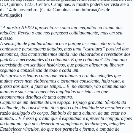
Dr. Quirino, 1223, Centro, Campinas. A mostra poderá ser vista até o
dia 14 de novembro. (Carta Campinas com informações de
divulgação)
“A mostra NEXO apresenta-se como um mergulho na trama das
relações. Revela o que nos perpassa cotidianamente, mas em seu
avesso.
A sensação de familiaridade ocorre porque as cenas não retratam
contextos e personagens datados, mas uma “estrutura” possível dos
encontros, dos acontecimentos ainda não elaborados e revestidos dos
padrões e necessidades do cotidiano. E que cotidiano? Do humano
co/existindo em sentidos históricos, que podem alienar ou libertar
segundo a consciência de todo e cada um.
Nas gravuras temos como que retratadas o cru das relações que
muitas vezes nem elaboramos e tornamos consciente, haja vista, a
pressa dos dias, a falta de tempo… E, no entanto, vão acumulando
marcas e suas consequências ampliadas nas telas em que
encontramos detalhes de uma captura.
Captura de um detalhe de um espaço. Espaço gravata. Símbolo da
civilidade, da consciência, do sujeito cuja identidade se reconhece na
razão desligado do corpo. Símbolo de uma cultura, de um estar no
mundo… E é essa gravata que é expandida e apresenta configurações
do humano, que nos despertam significados, lembranças, relações…
Estabelecer vínculos, do que nos permeia e forma, é tomada de