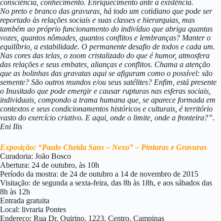
consciência, conhecimento. Enriquecimento ante a existência.
No preto e branco das gravuras, há todo um cotidiano que pode ser
reportado às relações sociais e suas classes e hierarquias, mas
também ao próprio funcionamento do indivíduo que abriga quantas
vozes, quantos nômades, quantos conflitos e lembranças? Manter o
equilíbrio, a estabilidade. O permanente desafio de todos e cada um.
Nas cores das telas, o zoom cristalizado do que é humor, atmosfera
das relações e seus embates, alianças e conflitos. Chama a atenção
que as bolinhas das gravatas aqui se afiguram como o possível: são
semente? São outros mundos e/ou seus satélites? Enfim, está presente
o Inusitado que pode emergir e causar rupturas nas esferas sociais,
individuais, compondo a trama humana que, se aparece formada em
contextos e seus condicionamentos históricos e culturais, é território
vasto do exercício criativo. E aqui, onde o limite, onde a fronteira?”.
Eni Ilis
Exposição: “Paulo Cheida Sans – Nexo” – Pinturas e Gravuras
Curadoria: João Bosco
Abertura: 24 de outubro, às 10h
Período da mostra: de 24 de outubro a 14 de novembro de 2015
Visitação: de segunda a sexta-feira, das 8h às 18h, e aos sábados das
8h às 12h
Entrada gratuita
Local: livraria Pontes
Endereço: Rua Dr. Quirino, 1223, Centro, Campinas