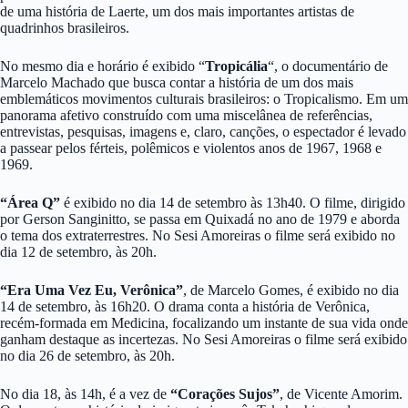
de uma história de Laerte, um dos mais importantes artistas de
quadrinhos brasileiros.
No mesmo dia e horário é exibido “
Tropicália
“, o documentário de
Marcelo Machado que busca contar a história de um dos mais
emblemáticos movimentos culturais brasileiros: o Tropicalismo. Em um
panorama afetivo construído com uma miscelânea de referências,
entrevistas, pesquisas, imagens e, claro, canções, o espectador é levado
a passear pelos férteis, polêmicos e violentos anos de 1967, 1968 e
1969.
“Área Q”
é exibido no dia 14 de setembro às 13h40. O filme, dirigido
por Gerson Sanginitto, se passa em Quixadá no ano de 1979 e aborda
o tema dos extraterrestres. No Sesi Amoreiras o filme será exibido no
dia 12 de setembro, às 20h.
“Era Uma Vez Eu, Verônica”
, de Marcelo Gomes, é exibido no dia
14 de setembro, às 16h20. O drama conta a história de Verônica,
recém-formada em Medicina, focalizando um instante de sua vida onde
ganham destaque as incertezas. No Sesi Amoreiras o filme será exibido
no dia 26 de setembro, às 20h.
No dia 18, às 14h, é a vez de
“Corações Sujos”
, de Vicente Amorim.