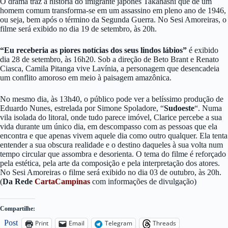
O drama traz a história do imigrante japonês Takahashi que de um
homem comum transforma-se em um assassino em pleno ano de 1946,
ou seja, bem após o término da Segunda Guerra. No Sesi Amoreiras, o
filme será exibido no dia 19 de setembro, às 20h.
“Eu receberia as piores notícias dos seus lindos lábios”
é exibido
dia 28 de setembro, às 16h20. Sob a direção de Beto Brant e Renato
Ciasca, Camila Pitanga vive Lavínia, a personagem que desencadeia
um conflito amoroso em meio à paisagem amazônica.
No mesmo dia, às 13h40, o público pode ver a belíssimo produção de
Eduardo Nunes, estrelada por Simone Spoladore, “
Sudoeste
“. Numa
vila isolada do litoral, onde tudo parece imóvel, Clarice percebe a sua
vida durante um único dia, em descompasso com as pessoas que ela
encontra e que apenas vivem aquele dia como outro qualquer. Ela tenta
entender a sua obscura realidade e o destino daqueles à sua volta num
tempo circular que assombra e desorienta. O tema do filme é reforçado
pela estética, pela arte da composição e pela interpretação dos atores.
No Sesi Amoreiras o filme será exibido no dia 03 de outubro, às 20h.
(
Da Rede
CartaCampinas
com informações de divulgação)
Compartilhe:
Post
Print
Email
Telegram
Threads