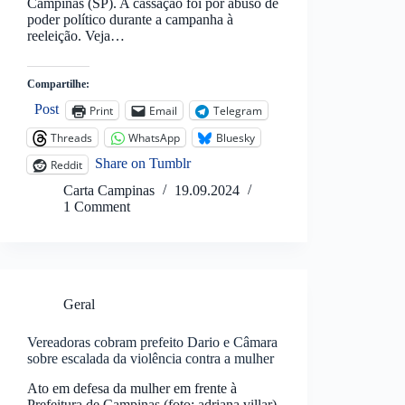
Campinas (SP). A cassação foi por abuso de
poder político durante a campanha à
reeleição. Veja…
Compartilhe:
Post
Print
Email
Telegram
Threads
WhatsApp
Bluesky
Share on Tumblr
Reddit
Carta Campinas
19.09.2024
1 Comment
Geral
Vereadoras cobram prefeito Dario e Câmara
sobre escalada da violência contra a mulher
Ato em defesa da mulher em frente à
Prefeitura de Campinas (foto: adriana villar)