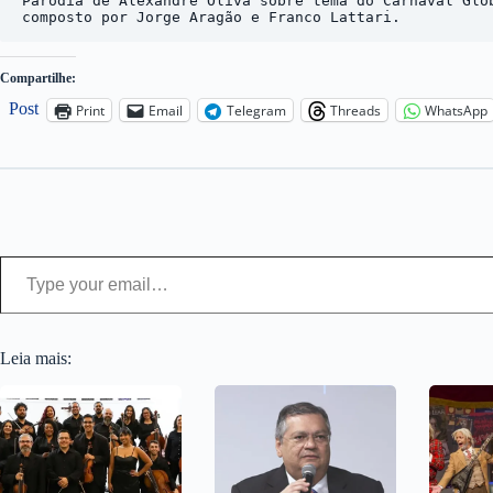
Paródia de Alexandre Oliva sobre tema do Carnaval Glob
Compartilhe:
Post
Print
Email
Telegram
Threads
WhatsApp
Type your email…
Leia mais: