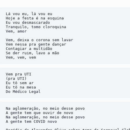
Lá vou eu, lá vou eu 

Hoje a festa é na esquina 

Eu vou desmascarado 

Tranquilo, tomo cloroquina 

Vem, amor

Vem, deixa o corona sem lavar

Vem nessa pra gente dançar

Contagiar a multidão

Se der ruim, lavo a mão

Vem pra UTI

(pra UTI)

Eu tô sem ar

Eu tô na mesa

Na aglomeração, no meio desse povo

A gente tem que ouvir de novo

Na aglomeração, no meio desse povo

A gente tem COVID novo
