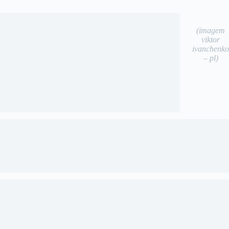
(imagem
viktor
ivanchenko
– pl)