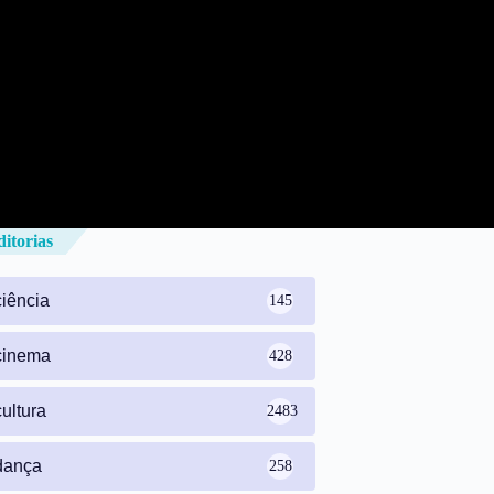
itorias
ciência
145
cinema
428
cultura
2483
dança
258