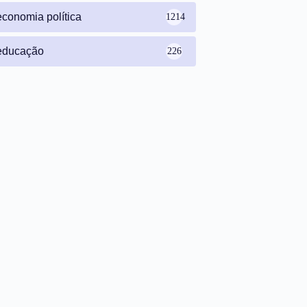
economia política
1214
educação
226