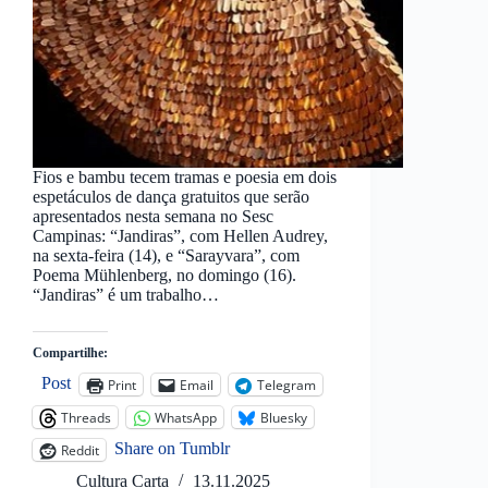
Fios e bambu tecem tramas e poesia em dois
espetáculos de dança gratuitos que serão
apresentados nesta semana no Sesc
Campinas: “Jandiras”, com Hellen Audrey,
na sexta-feira (14), e “Sarayvara”, com
Poema Mühlenberg, no domingo (16).
“Jandiras” é um trabalho…
Compartilhe:
Post
Print
Email
Telegram
Threads
WhatsApp
Bluesky
Share on Tumblr
Reddit
Cultura Carta
13.11.2025