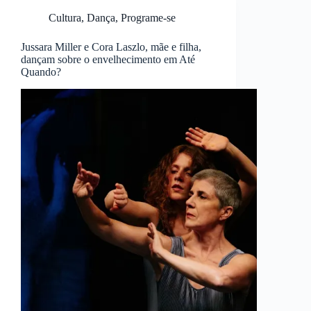
Cultura
,
Dança
,
Programe-se
Jussara Miller e Cora Laszlo, mãe e filha,
dançam sobre o envelhecimento em Até
Quando?