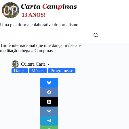
Skip
to
content
Uma plataforma colaborativa de jornalismo
Turnê internacional que une dança, música e
meditação chega a Campinas
Cultura Carta
Dança
Música
Programe-se