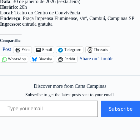
Data
: 30 de janeiro de 2026 (sexta-feira)
Horário
: 20h
Local
: Teatro do Centro de Convivência
Endereço
: Praça Imprensa Fluminense, s/nº, Cambuí, Campinas-SP
Ingressos
: entrada gratuita
Compartilhe:
Post
Print
Email
Telegram
Threads
Share on Tumblr
WhatsApp
Bluesky
Reddit
Discover more from Carta Campinas
Subscribe to get the latest posts sent to your email.
Type your email…
Subscribe