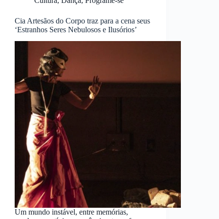
Cultura
,
Dança
,
Programe-se
Cia Artesãos do Corpo traz para a cena seus
‘Estranhos Seres Nebulosos e Ilusórios’
Um mundo instável, entre memórias,