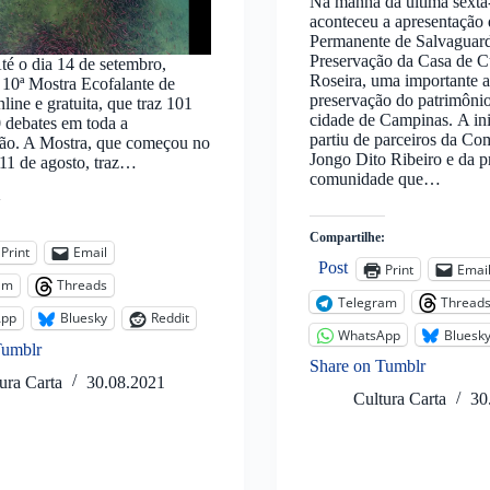
Na manhã da última sexta-
aconteceu a apresentação
Permanente de Salvaguar
Preservação da Casa de C
té o dia 14 de setembro,
Roseira, uma importante a
 10ª Mostra Ecofalante de
preservação do patrimônio
line e gratuita, que traz 101
cidade de Campinas. A ini
0 debates em toda a
partiu de parceiros da C
ão. A Mostra, que começou no
Jongo Dito Ribeiro e da p
 11 de agosto, traz…
comunidade que…
:
Compartilhe:
Print
Email
Post
Print
Emai
am
Threads
Telegram
Thread
App
Bluesky
Reddit
WhatsApp
Bluesk
Tumblr
Share on Tumblr
ura Carta
30.08.2021
Cultura Carta
30