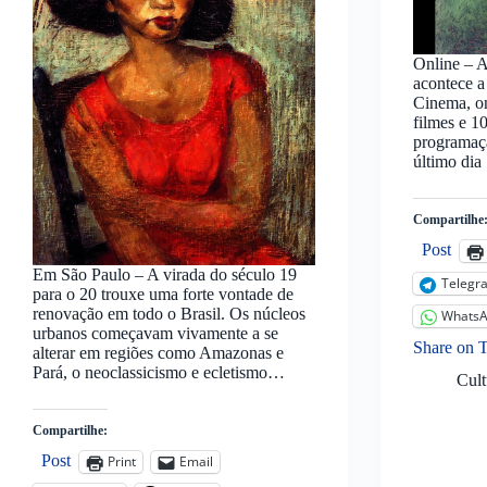
Online – A
acontece a
Cinema, on
filmes e 1
programaç
último dia
Compartilhe
Post
Em São Paulo – A virada do século 19
Telegr
para o 20 trouxe uma forte vontade de
renovação em todo o Brasil. Os núcleos
Whats
urbanos começavam vivamente a se
Share on 
alterar em regiões como Amazonas e
Pará, o neoclassicismo e ecletismo…
Cult
Compartilhe:
Post
Print
Email