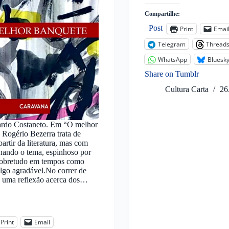
Compartilhe:
Post
Print
Emai
Telegram
Thread
WhatsApp
Bluesk
Share on Tumblr
Cultura Carta
26
ardo Costaneto. Em “O melhor
 Rogério Bezerra trata de
 partir da literatura, mas com
rnando o tema, espinhoso por
 sobretudo em tempos como
algo agradável.No correr de
, uma reflexão acerca dos…
:
Print
Email