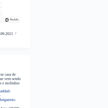
l
s
y
Reddit
.09.2021
ar casa de
que vem sendo
s e incêndios