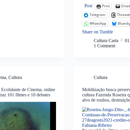
Post
Print
Emai
Telegram
Thread
WhatsApp
Bluesk
Share on Tumblr
Cultura Carta
01
1 Comment
ema
,
Cultura
Cultura
 Ecofalante de Cinema, online
Mobilização busca preserv
 traz 101 filmes e 10 debates
cultura Fazenda Roseira 
alvo de roubos, destruiçõe