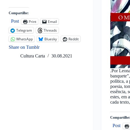
Compartilhe:
Post
Print
Email
Telegram
Threads
WhatsApp
Bluesky
Reddit
Share on Tumblr
Cultura Carta
30.08.2021
.Por Leon
banquete”,
política, a
poesia, to
essência,
estes, em 
cada texto
Compartilhe
Post