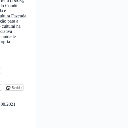
feira (28/08),
 do Comitê
da e
ultura Fazenda
ção para a
 cultural na
ciativa
omunidade
rópria
l
s
y
Reddit
.08.2021