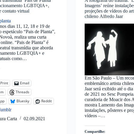
l transmídia ‘Pais de Planta’
A fotografia do trauma: ‘
lacionamento LGBTQIA+,
Imagens’ reúne instalações
 contato virtual
projeções de vídeos do art
chileno Alfredo Jaar
os dias 11, 12, 18 e 19 de
o espetáculo “Pais de Planta”,
Novoà, realiza uma curta
online. “Pais de Planta” é
eatral transmídia que aborda
ionamento LGBTQIA+ e
 atuais como…
:
Em São Paulo – Um recor
Print
Email
emblemático artista chile
Jaar será exibido até o di
am
Threads
de 2021 no Sesc Pompei
curadoria de Moacir dos A
App
Bluesky
Reddit
mostra Lamento das Imag
Tumblr
instalações, pôsteres e pr
vídeos –…
ura Carta
02.09.2021
Compartilhe: