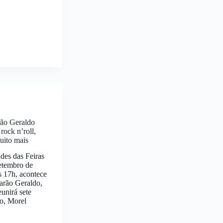
rão Geraldo
rock n’roll,
muito mais
des das Feiras
etembro de
s 17h, acontece
arão Geraldo,
unirá sete
ro, Morel