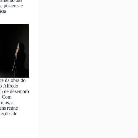
Lamento das
, pôsteres e
ista
te da obra do
no Alfredo
a 5 de dezembro
a. Com
njos, a
ens reúne
ojeções de