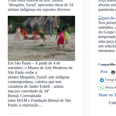
Uma outra história da arte: mostra
Peça teatra
‘Moquém_Surarî’ apresenta obras de 34
aborda re
artistas indígenas em suportes diversos
pandemia e
Nos próxim
setembro, 
do Grupo 
temporada 
uma peça t
um relac
elementos
Em São Paulo – A partir de 4 de
Compartilhe
setembro, o Museu de Arte Moderna de
Post
São Paulo exibe a
mostra Moquém_Surarî: arte indígena
Telegr
contemporânea, coletiva que tem
curadoria de Jaider Esbell – artista
Whats
macuxi convidado da 34ª
Share on 
Bienal. Correalizada
entre MAM e Fundação Bienal de São
Cult
Paulo, a exposição…