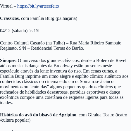
Virtual –
https://bit.ly/arteeefeito
Crássicos
, com Família Burg (palhaçaria)
04/12 (sábado) às 15h
Centro Cultural Casarão (na Tulha) – Rua Maria Ribeiro Sampaio
Reginato, S/N – Residencial Terras do Barão.
Sinopse:
O universo dos grandes clássicos, desde o Bolero de Ravel
até os musicais dançantes da Broadway estão presentes neste
espetáculo através da lente inventiva do riso. Em cenas curtas, a
Família Burg imprime um ritmo alegre e espírito cômico autêntico aos
conhecidos clássicos do cinema e do circo. Somam-se à cinco
movimentos ou “entradas” alguns pequenos quadros cômicos que
recheados de habilidades desastrosas, paródias esportivas e dança
excêntrica compõe uma coletânea de esquetes ligeiras para todas as
idades.
Histórias do avô do bisavô de Agripino
, com Giralua Teatro (teatro
/cultura popular)