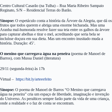
Centro Cultural Casarão (na Tulha) – Rua Maria Ribeiro Sampaio
Reginato, S/N – Residencial Terras do Barão.
Sinopse:
O espetáculo conta a história da Árvore da Alegria, que dá os
frutos que todos querem e abriga uma enorme bicharada. Mas uma
Aranha mal-humorada resolve fazer sua teia entre os galhos da árvore
para capturar abelhas e tirar o mel, acreditando que seria bela se
incluísse doçura em sua dieta. Mas um encontro inusitado muda a
história. Duração: 45’.
O menino que carregava água na peneira
(poema de Manoel de
Barros), com Mussa Daniel (literatura)
29/11 (segunda-feira) às 17h
Virtual –
https://bit.ly/arteeefeito
Sinopse:
O poema de Manoel de Barros “O Menino que carregava
água na peneira” cria um espaço de liberdade, imaginação e invenção
do Universo. As peraltices sempre farão parte da vida de uma criança,
onde a realidade e o faz de conta se encontram.