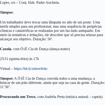
Lopes, s/n – Conj. Hab. Padre Anchieta.
Sinopse:
Um trabalhador deve trocar uma lâmpada no alto de um poste. Uma
tarefa simples para um profissional, mas uma sequência de peripécias
cômicas e catastróficas se realizadas por um faz-tudo antiquado. Em
meio às tentativas e irritações, ele descobre que só precisa relaxar para
alcançar seu objetivo. Duração: 50’.
Caxola
, com Ó1É Cia de Dança (dança-teatro)
25/11 (quinta-feira) às 17h
Virtual –
https://bit.ly/arteeefeito
Sinopse:
A Ó1É Cia de Dança convida todos a uma mudança, a
brincar de um jeito diferente, ainda que seja na casa da gente. Duração:
11’36”.
Procurando um Treco
, com Andréia Preta (música autoral – capela)