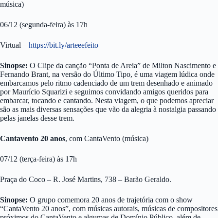
música)
06/12 (segunda-feira) às 17h
Virtual –
https://bit.ly/arteeefeito
Sinopse:
O Clipe da canção “Ponta de Areia” de Milton Nascimento e
Fernando Brant, na versão do Último Tipo, é uma viagem lúdica onde
embarcamos pelo ritmo cadenciado de um trem desenhado e animado
por Maurício Squarizi e seguimos convidando amigos queridos para
embarcar, tocando e cantando. Nesta viagem, o que podemos apreciar
são as mais diversas sensações que vão da alegria à nostalgia passando
pelas janelas desse trem.
Cantavento 20 anos
, com CantaVento (música)
07/12 (terça-feira) às 17h
Praça do Coco – R. José Martins, 738 – Barão Geraldo.
Sinopse:
O grupo comemora 20 anos de trajetória com o show
“CantaVento 20 anos”, com músicas autorais, músicas de compositores
próximos do CantaVento e algumas de Domínio Público, além de