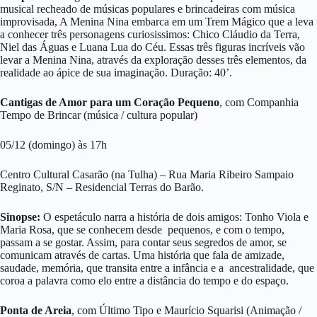
musical recheado de músicas populares e brincadeiras com música
improvisada, A Menina Nina embarca em um Trem Mágico que a leva
a conhecer três personagens curiosissimos: Chico Cláudio da Terra,
Niel das Águas e Luana Lua do Céu. Essas três figuras incríveis vão
levar a Menina Nina, através da exploração desses três elementos, da
realidade ao ápice de sua imaginação. Duração: 40’.
Cantigas de Amor para um Coração Pequeno
, com Companhia
Tempo de Brincar (música / cultura popular)
05/12 (domingo) às 17h
Centro Cultural Casarão (na Tulha) – Rua Maria Ribeiro Sampaio
Reginato, S/N – Residencial Terras do Barão.
Sinopse:
O espetáculo narra a história de dois amigos: Tonho Viola e
Maria Rosa, que se conhecem desde pequenos, e com o tempo,
passam a se gostar. Assim, para contar seus segredos de amor, se
comunicam através de cartas. Uma história que fala de amizade,
saudade, memória, que transita entre a infância e a ancestralidade, que
coroa a palavra como elo entre a distância do tempo e do espaço.
Ponta de Areia
, com Último Tipo e Maurício Squarisi (Animação /