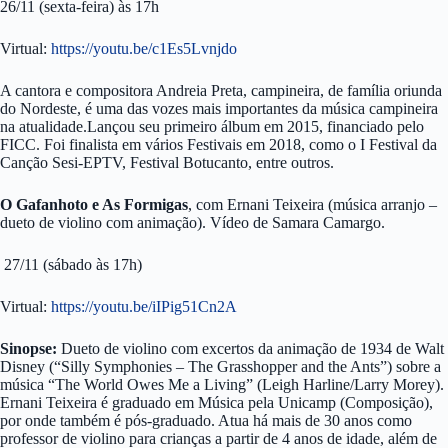
26/11 (sexta-feira) às 17h
Virtual:
https://youtu.be/c1Es5Lvnjdo
A cantora e compositora Andreia Preta, campineira, de família oriunda
do Nordeste, é uma das vozes mais importantes da música campineira
na atualidade.Lançou seu primeiro álbum em 2015, financiado pelo
FICC. Foi finalista em vários Festivais em 2018, como o I Festival da
Canção Sesi-EPTV, Festival Botucanto, entre outros.
O Gafanhoto e As Formigas
, com Ernani Teixeira (música arranjo –
dueto de violino com animação). Vídeo de Samara Camargo.
27/11 (sábado às 17h)
Virtual:
https://youtu.be/iIPig51Cn2A
Sinopse:
Dueto de violino com excertos da animação de 1934 de Walt
Disney (“Silly Symphonies – The Grasshopper and the Ants”) sobre a
música “The World Owes Me a Living” (Leigh Harline/Larry Morey).
Ernani Teixeira é graduado em Música pela Unicamp (Composição),
por onde também é pós-graduado. Atua há mais de 30 anos como
professor de violino para crianças a partir de 4 anos de idade, além de