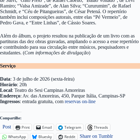
de Salvi; “Gato Preto”, de Rafael Cabello; “Baião Voltado”, de Levi
Ramiro; “Valsa Amizade”, de Alan Silva; “Cururumim”, de Rafael
Schmidt, e “Céu de Pitangueiras”, de César Petená. O repertório
também inclui composições autorais, entre elas “Pé Vermeio”, de
Pedro Gava, e “Entre Linhas”, de Cássio Soares.
Além do álbum, o projeto resultou na publicação de um livro com as
partituras das dez obras gravadas, ampliando o acesso a esse repertório
e contribuindo para sua circulação entre músicos, pesquisadores e
estudantes. (
Com informações de divulgação
)
Serviço
Data
: 3 de julho de 2026 (sexta-feira)
Horário
: 20h
Local
: Teatro do Sesi Campinas Amoreiras
Endereço
: Av. das Amoreiras, 450, Parque Itália, Campinas-SP
Ingressos
: entrada gratuita, com
reservas on-line
Compartilhe:
Post
Print
Email
Telegram
Threads
Share on Tumblr
WhatsApp
Bluesky
Reddit