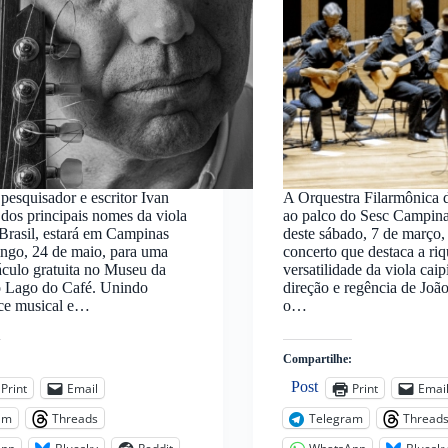
pesquisador e escritor Ivan
A Orquestra Filarmônica 
 dos principais nomes da viola
ao palco do Sesc Campina
 Brasil, estará em Campinas
deste sábado, 7 de março
ngo, 24 de maio, para uma
concerto que destaca a riq
áculo gratuita no Museu da
versatilidade da viola cai
o Lago do Café. Unindo
direção e regência de Joã
ce musical e…
o…
:
Compartilhe:
Post
Print
Email
Print
Emai
am
Threads
Telegram
Thread