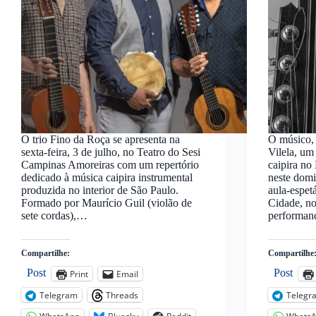
O trio Fino da Roça se apresenta na
O músico, 
sexta-feira, 3 de julho, no Teatro do Sesi
Vilela, um
Campinas Amoreiras com um repertório
caipira no
dedicado à música caipira instrumental
neste domi
produzida no interior de São Paulo.
aula-espet
Formado por Maurício Guil (violão de
Cidade, n
sete cordas),…
performan
Compartilhe:
Compartilhe
Post
Post
Print
Email
Telegram
Threads
Telegr