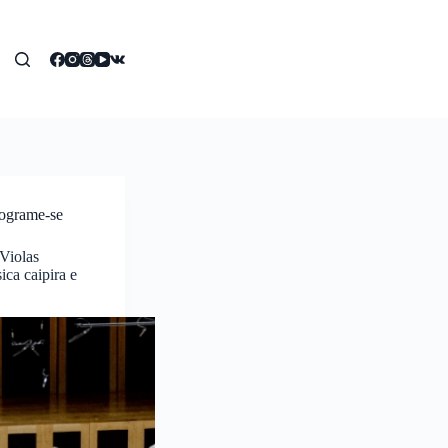
ograme-se
Violas
ica caipira e