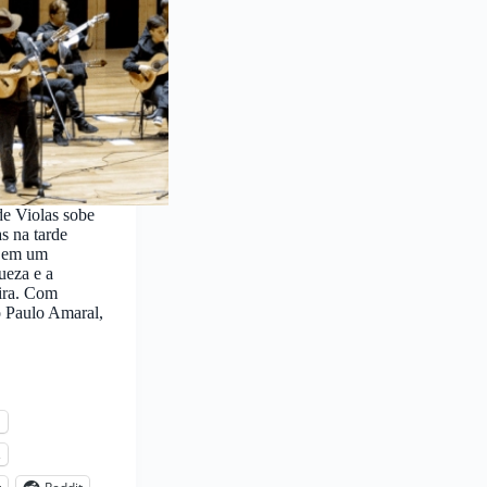
de Violas sobe
s na tarde
, em um
ueza e a
pira. Com
o Paulo Amaral,
l
s