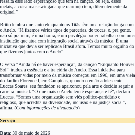
ressalta esse lado esperançoso que tem na canção, ou seja, esses
metais, a coisa mais swingada que o arranjo tem, diferentemente da
original.”
Britto lembra que tanto ele quanto os Titãs têm uma relação longa com
o Anelo. “Já fizemos vários tipos de parcerias, de trocas, e, pra gente,
não só pra mim, é uma honra, é um privilégio poder trabalhar com uma
instituição que atua com integração social através da música. É uma
iniciativa que devia ser replicada Brasil afora. Temos muito orgulho do
que fizemos juntos com o Anelo”.
O verso “Ainda há de haver esperança”, da canção “Enquanto Houver
Sol”, traduz a essência e a trajetória do Anelo. Essa iniciativa para
transformar vidas por meio da música começou em 1996, em uma viela
do Jardim Florence I, em Campinas, quando o então adolescente
Luccas Soares, seu fundador, se apaixonou pela arte e decidiu seguir a
carreira musical. “O que mais o Anelo tem é esperança e fé”, declara
Luccas. “Somos uma organização sem viés político-partidário e
religioso, que acredita na diversidade, inclusão e na justiça social”,
afirma. (
Com informações de divulgação
)
Serviço
Data
: 30 de maio de 2026