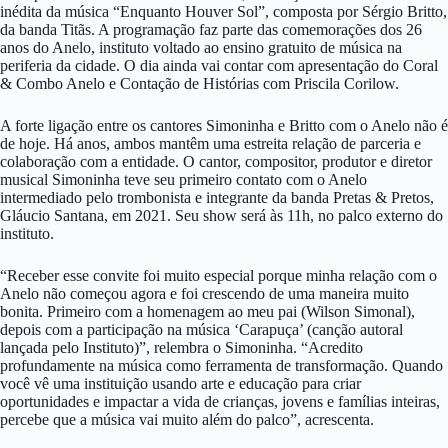
inédita da música “Enquanto Houver Sol”, composta por Sérgio Britto,
da banda Titãs. A programação faz parte das comemorações dos 26
anos do Anelo, instituto voltado ao ensino gratuito de música na
periferia da cidade. O dia ainda vai contar com apresentação do Coral
& Combo Anelo e Contação de Histórias com Priscila Corilow.
A forte ligação entre os cantores Simoninha e Britto com o Anelo não é
de hoje. Há anos, ambos mantêm uma estreita relação de parceria e
colaboração com a entidade. O cantor, compositor, produtor e diretor
musical Simoninha teve seu primeiro contato com o Anelo
intermediado pelo trombonista e integrante da banda Pretas & Pretos,
Gláucio Santana, em 2021. Seu show será às 11h, no palco externo do
instituto.
“Receber esse convite foi muito especial porque minha relação com o
Anelo não começou agora e foi crescendo de uma maneira muito
bonita. Primeiro com a homenagem ao meu pai (Wilson Simonal),
depois com a participação na música ‘Carapuça’ (canção autoral
lançada pelo Instituto)”, relembra o Simoninha. “Acredito
profundamente na música como ferramenta de transformação. Quando
você vê uma instituição usando arte e educação para criar
oportunidades e impactar a vida de crianças, jovens e famílias inteiras,
percebe que a música vai muito além do palco”, acrescenta.