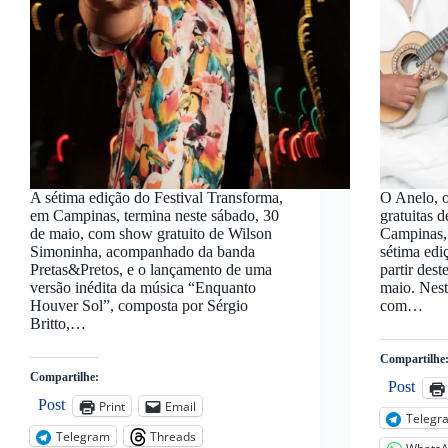
A sétima edição do Festival Transforma,
O Anelo, o
em Campinas, termina neste sábado, 30
gratuitas d
de maio, com show gratuito de Wilson
Campinas, 
Simoninha, acompanhado da banda
sétima edi
Pretas&Pretos, e o lançamento de uma
partir des
versão inédita da música “Enquanto
maio. Nes
Houver Sol”, composta por Sérgio
com…
Britto,…
Compartilhe
Compartilhe:
Post
Post
Print
Email
Telegr
Telegram
Threads