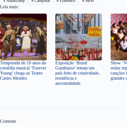
#
Adunicamp
#
Campinas
#
Flamenco
#
MPB
Leia mais:
Temporada de 10 anos da
Exposição ‘Brasil
Show ‘Vo
comédia musical ‘Forever
Gambiarra’ retrata um
reúne rep
Young’ chega ao Teatro
país feito de criatividade,
canções i
Castro Mendes
resistência e
grandes 
ancestralidade
Comente