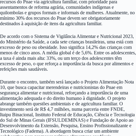
recursos do Pnae via agricultura familiar, com prioridade para
assentamentos de reforma agrária, comunidades indígenas e
quilombolas e grupos formais e informais de mulheres. Atualmente, no
mínimo 30% dos recursos do Pnae devem ser obrigatoriamente
destinados à aquisição de itens da agricultura familiar.
De acordo com o Sistema de Vigilância Alimentar e Nutricional 2023,
do Ministério da Saúde, a cada sete crianças brasileiras, uma está com
excesso de peso ou obesidade. Isso significa 14,2% das crianças com
menos de cinco anos. A média global é de 5,6%. Entre os adolescentes,
a taxa é ainda mais alta: 33%, ou um terço dos adolescentes têm
excesso de peso, o que reforça a importância da busca por alimentos e
refeições mais saudáveis.
Durante o encontro, também será lançado o Projeto Alimentação Nota
10, que busca capacitar merendeiras e nutricionistas do Pnae em
segurança alimentar e nutricional, reforçando a importância de uma
alimentação adequada e do direito humano à dignidade. O projeto
abrange também questões ambientais e de agricultura familiar. O
investimento será de R$ 4,7 milhões, numa parceria entre FNDE,
Itaipu Binacional, Instituto Federal de Educação, Ciência e Tecnologia
do Sul de Minas Gerais (IFSULDEMINAS) e Fundação de Apoio ao
Desenvolvimento da Extensão, Pesquisa, Ensino Profissionalizante e
Tecnológico (Fadema). A abordagem busca criar um ambiente