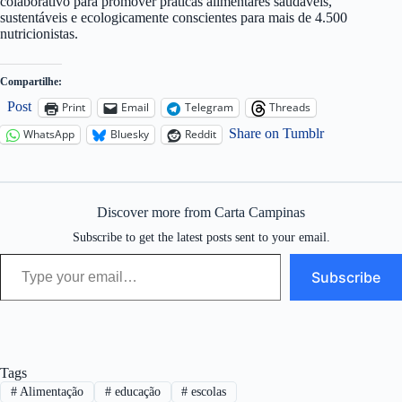
colaborativo para promover práticas alimentares saudáveis,
sustentáveis e ecologicamente conscientes para mais de 4.500
nutricionistas.
Compartilhe:
Post
Print
Email
Telegram
Threads
Share on Tumblr
WhatsApp
Bluesky
Reddit
Discover more from Carta Campinas
Subscribe to get the latest posts sent to your email.
Type your email…
Subscribe
Tags
#
Alimentação
#
educação
#
escolas