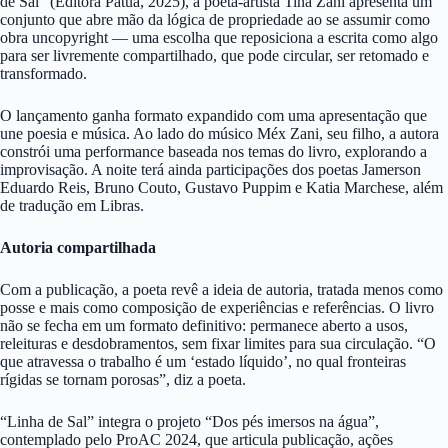
de Sal” (Editora Patuá, 2025), a poeta-artista Tina Zani apresenta um
conjunto que abre mão da lógica de propriedade ao se assumir como
obra uncopyright — uma escolha que reposiciona a escrita como algo
para ser livremente compartilhado, que pode circular, ser retomado e
transformado.
O lançamento ganha formato expandido com uma apresentação que
une poesia e música. Ao lado do músico Méx Zani, seu filho, a autora
constrói uma performance baseada nos temas do livro, explorando a
improvisação. A noite terá ainda participações dos poetas Jamerson
Eduardo Reis, Bruno Couto, Gustavo Puppim e Katia Marchese, além
de tradução em Libras.
Autoria compartilhada
Com a publicação, a poeta revê a ideia de autoria, tratada menos como
posse e mais como composição de experiências e referências. O livro
não se fecha em um formato definitivo: permanece aberto a usos,
releituras e desdobramentos, sem fixar limites para sua circulação. “O
que atravessa o trabalho é um ‘estado líquido’, no qual fronteiras
rígidas se tornam porosas”, diz a poeta.
“Linha de Sal” integra o projeto “Dos pés imersos na água”,
contemplado pelo ProAC 2024, que articula publicação, ações