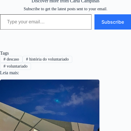
Discover more from Carta Campinas
Subscribe to get the latest posts sent to your email.
Type your email…
Subscribe
Tags
#
descaso
#
história do voluntariado
#
voluntariado
Leia mais: