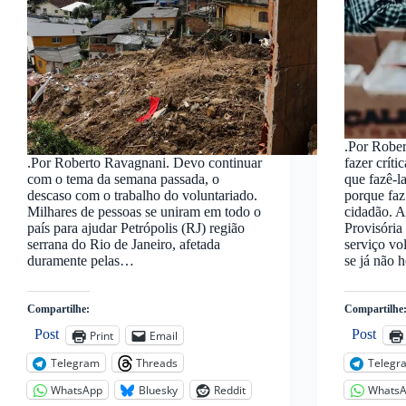
.Por Robe
.Por Roberto Ravagnani. Devo continuar
fazer crít
com o tema da semana passada, o
que fazê-l
descaso com o trabalho do voluntariado.
porque faz
Milhares de pessoas se uniram em todo o
cidadão. 
país para ajudar Petrópolis (RJ) região
Provisória
serrana do Rio de Janeiro, afetada
serviço vo
duramente pelas…
se já não 
Compartilhe:
Compartilhe
Post
Post
Print
Email
Telegram
Threads
Telegr
WhatsApp
Bluesky
Reddit
Whats