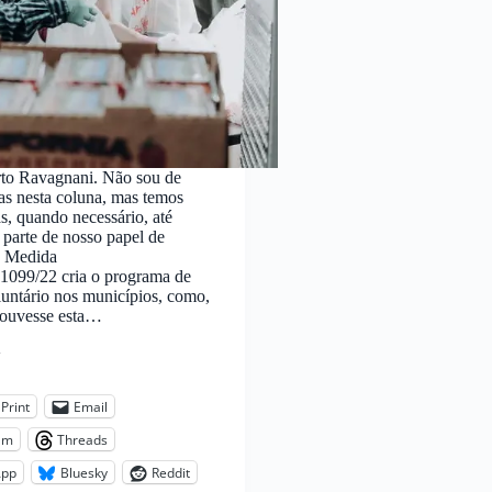
rto Ravagnani. Não sou de
icas nesta coluna, mas temos
as, quando necessário, até
 parte de nosso papel de
A Medida
 1099/22 cria o programa de
luntário nos municípios, como,
houvesse esta…
:
Print
Email
am
Threads
App
Bluesky
Reddit