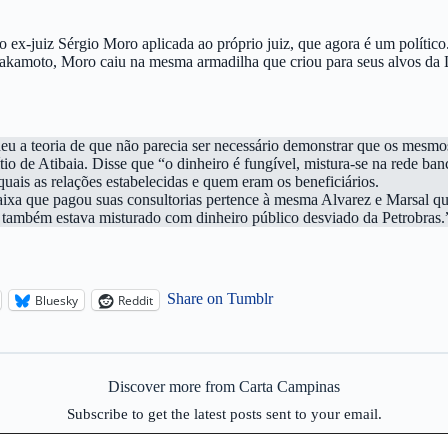
do ex-juiz Sérgio Moro aplicada ao próprio juiz, que agora é um políti
 Sakamoto, Moro caiu na mesma armadilha que criou para seus alvos da 
ndeu a teoria de que não parecia ser necessário demonstrar que os mes
io de Atibaia. Disse que “o dinheiro é fungível, mistura-se na rede b
quais as relações estabelecidas e quem eram os beneficiários.
caixa que pagou suas consultorias pertence à mesma Alvarez e Marsal qu
z, também estava misturado com dinheiro público desviado da Petrobras
Share on Tumblr
Bluesky
Reddit
Discover more from Carta Campinas
Subscribe to get the latest posts sent to your email.