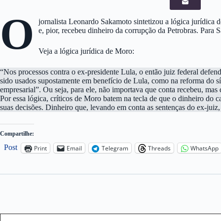
O
jornalista Leonardo Sakamoto sintetizou a lógica jurídica 
e, pior, recebeu dinheiro da corrupção da Petrobras. Para
Veja a lógica jurídica de Moro:
“Nos processos contra o ex-presidente Lula, o então juiz federal defe
sido usados supostamente em benefício de Lula, como na reforma do sít
empresarial”. Ou seja, para ele, não importava que conta recebeu, mas 
Por essa lógica, críticos de Moro batem na tecla de que o dinheiro do 
suas decisões. Dinheiro que, levando em conta as sentenças do ex-jui
Compartilhe:
Post
Print
Email
Telegram
Threads
WhatsApp
Type your email…