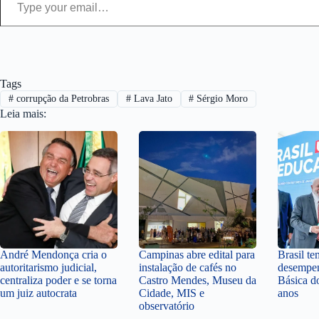
Tags
#
corrupção da Petrobras
#
Lava Jato
#
Sérgio Moro
Leia mais:
André Mendonça cria o
Campinas abre edital para
Brasil t
autoritarismo judicial,
instalação de cafés no
desempe
centraliza poder e se torna
Castro Mendes, Museu da
Básica d
um juiz autocrata
Cidade, MIS e
anos
observatório