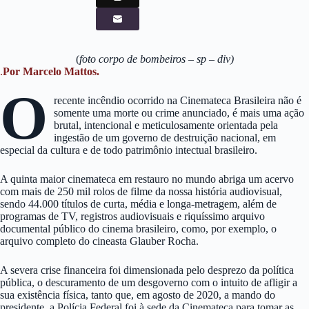
(
foto corpo de bombeiros – sp – div)
.
Por Marcelo Mattos.
O
recente incêndio ocorrido na Cinemateca Brasileira não é
somente uma morte ou crime anunciado, é mais uma ação
brutal, intencional e meticulosamente orientada pela
ingestão de um governo de destruição nacional, em
especial da cultura e de todo patrimônio intectual brasileiro.
A quinta maior cinemateca em restauro no mundo abriga um acervo
com mais de 250 mil rolos de filme da nossa história audiovisual,
sendo 44.000 títulos de curta, média e longa-metragem, além de
programas de TV, registros audiovisuais e riquíssimo arquivo
documental público do cinema brasileiro, como, por exemplo, o
arquivo completo do cineasta Glauber Rocha.
A severa crise financeira foi dimensionada pelo desprezo da política
pública, o descuramento de um desgoverno com o intuito de afligir a
sua existência física, tanto que, em agosto de 2020, a mando do
presidente, a Polícia Federal foi à sede da Cinemateca para tomar as