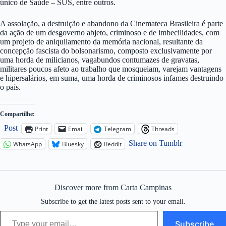
único de Saúde – SUS, entre outros.
A assolação, a destruição e abandono da Cinemateca Brasileira é parte
da ação de um desgoverno abjeto, criminoso e de imbecilidades, com
um projeto de aniquilamento da memória nacional, resultante da
concepção fascista do bolsonarismo, composto exclusivamente por
uma horda de milicianos, vagabundos contumazes de gravatas,
militares poucos afeto ao trabalho que mosqueiam, varejam vantagens
e hipersalários, em suma, uma horda de criminosos infames destruindo
o país.
Compartilhe:
Post
Print
Email
Telegram
Threads
Share on Tumblr
WhatsApp
Bluesky
Reddit
Discover more from Carta Campinas
Subscribe to get the latest posts sent to your email.
Type your email…
Subscribe