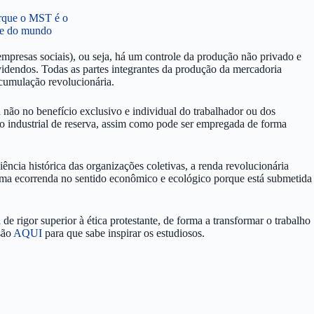
rque o MST é o
te do mundo
mpresas sociais), ou seja, há um controle da produção não privado e
videndos. Todas as partes integrantes da produção da mercadoria
acumulação revolucionária.
 não no benefício exclusivo e individual do trabalhador ou dos
to industrial de reserva, assim como pode ser empregada de forma
ência histórica das organizações coletivas, a renda revolucionária
é uma ecorrenda no sentido econômico e ecológico porque está submetida
 de rigor superior à ética protestante, de forma a transformar o trabalho
são
AQUI
para que sabe inspirar os estudiosos.