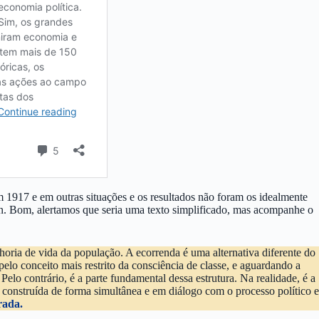
em 1917 e em outras situações e os resultados não foram os idealmente
lin. Bom, alertamos que seria uma texto simplificado, mas acompanhe o
horia de vida da população. A ecorrenda é uma alternativa diferente do
elo conceito mais restrito da consciência de classe, e aguardando a
elo contrário, é a parte fundamental dessa estrutura. Na realidade, é a
er construída de forma simultânea e em diálogo com o processo político e
rada.