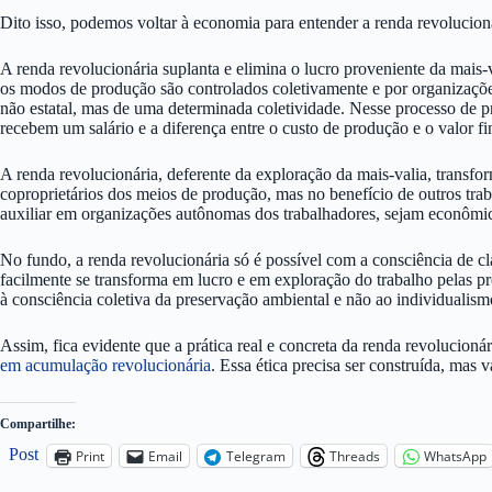
Dito isso, podemos voltar à economia para entender a renda revolucioná
A renda revolucionária suplanta e elimina o lucro proveniente da mais-
os modos de produção são controlados coletivamente e por organizações
não estatal, mas de uma determinada coletividade. Nesse processo de p
recebem um salário e a diferença entre o custo de produção e o valor 
A renda revolucionária, deferente da exploração da mais-valia, transfo
coproprietários dos meios de produção, mas no benefício de outros tra
auxiliar em organizações autônomas dos trabalhadores, sejam econômicas
No fundo, a renda revolucionária só é possível com a consciência de cla
facilmente se transforma em lucro e em exploração do trabalho pelas p
à consciência coletiva da preservação ambiental e não ao individualism
Assim, fica evidente que a prática real e concreta da renda revolucionári
em acumulação revolucionária
. Essa ética precisa ser construída, ma
Compartilhe:
Post
Print
Email
Telegram
Threads
WhatsApp