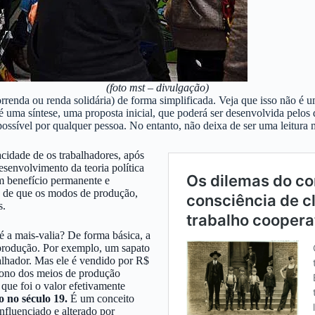
(foto mst – divulgação)
rrenda ou renda solidária) de forma simplificada. Veja que isso não é
 uma síntese, uma proposta inicial, que poderá ser desenvolvida pelos 
possível por qualquer pessoa. No entanto, não deixa de ser uma leitura
cidade de os trabalhadores, após
esenvolvimento da teoria política
m benefício permanente e
a de que os modos de produção,
s.
é a mais-valia? De forma básica, a
e produção. Por exemplo, um sapato
alhador. Mas ele é vendido por R$
 dono dos meios de produção
que foi o valor efetivamente
o no século 19.
É um conceito
nfluenciado e alterado por