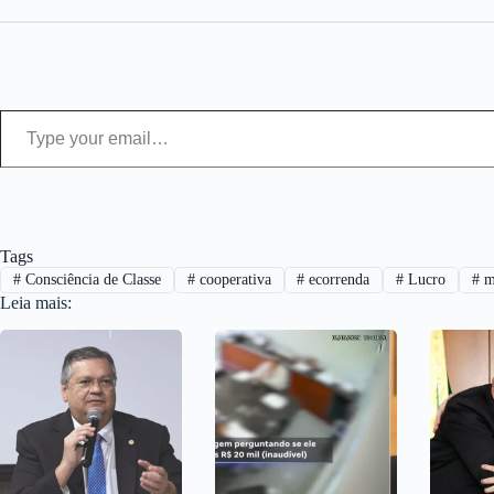
Type your email…
Tags
#
Consciência de Classe
#
cooperativa
#
ecorrenda
#
Lucro
#
ma
Leia mais: