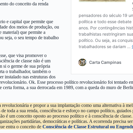
mento do conceito da renda
io e capital que permite que
edade dos meios de produção, ou
e material) que permite a
ou seja, o seu tempo de trabalho
sse, que visa promover o
sciência de classe não é um
m si o germe de sua própria
rta o trabalhador, também o
r instalado nas estruturas dos
 revolucionário. Ok. Esse processo político revolucionário foi tentado 
, de certa forma, a sua derrocada em 1989, com a queda do muro de Ber
a revolucionária e propor a sua implantação como uma alternativa à mel
de toda a sua renda, consciência e esforço no campo político, guiados p
 é um conceito oposto ao processo político e à consciência de classe. P
ganizações partidárias, democráticas e políticas. A ecorrenda precisa s
que entra o conceito de
Consciência de Classe Estrutural ou Engend