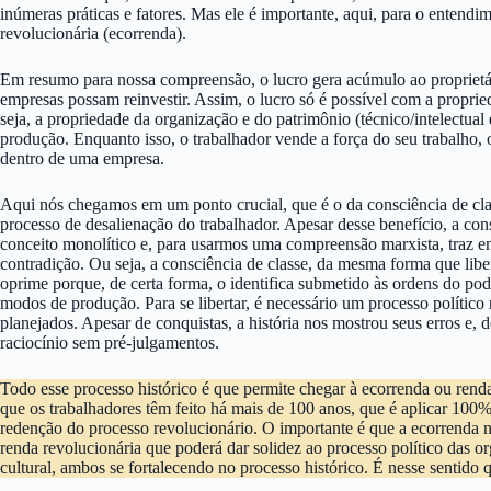
inúmeras práticas e fatores. Mas ele é importante, aqui, para o entendi
revolucionária (ecorrenda).
Em resumo para nossa compreensão, o lucro gera acúmulo ao proprietár
empresas possam reinvestir. Assim, o lucro só é possível com a propri
seja, a propriedade da organização e do patrimônio (técnico/intelectual 
produção. Enquanto isso, o trabalhador vende a força do seu trabalho, 
dentro de uma empresa.
Aqui nós chegamos em um ponto crucial, que é o da consciência de cla
processo de desalienação do trabalhador. Apesar desse benefício, a con
conceito monolítico e, para usarmos uma compreensão marxista, traz e
contradição. Ou seja, a consciência de classe, da mesma forma que libe
oprime porque, de certa forma, o identifica submetido às ordens do pode
modos de produção. Para se libertar, é necessário um processo político
planejados. Apesar de conquistas, a história nos mostrou seus erros e
raciocínio sem pré-julgamentos.
Todo esse processo histórico é que permite chegar à ecorrenda ou rend
que os trabalhadores têm feito há mais de 100 anos, que é aplicar 100% 
redenção do processo revolucionário. O importante é que a ecorrenda não
renda revolucionária que poderá dar solidez ao processo político das or
cultural, ambos se fortalecendo no processo histórico. É nesse sentido 