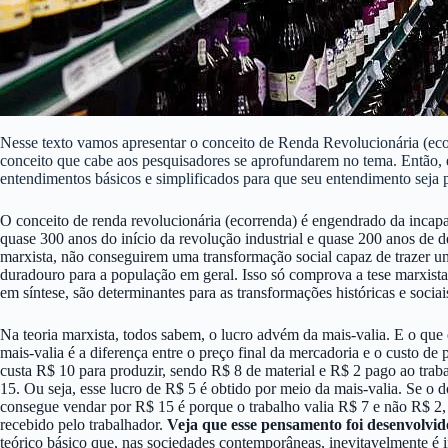
Nesse texto vamos apresentar o conceito de Renda Revolucionária (eco
conceito que cabe aos pesquisadores se aprofundarem no tema. Então, é
entendimentos básicos e simplificados para que seu entendimento seja 
O conceito de renda revolucionária (ecorrenda) é engendrado da incapa
quase 300 anos do início da revolução industrial e quase 200 anos de d
marxista, não conseguirem uma transformação social capaz de trazer u
duradouro para a população em geral. Isso só comprova a tese marxist
em síntese, são determinantes para as transformações históricas e sociai
Na teoria marxista, todos sabem, o lucro advém da mais-valia. E o que 
mais-valia é a diferença entre o preço final da mercadoria e o custo d
custa R$ 10 para produzir, sendo R$ 8 de material e R$ 2 pago ao trab
15. Ou seja, esse lucro de R$ 5 é obtido por meio da mais-valia. Se o
consegue vendar por R$ 15 é porque o trabalho valia R$ 7 e não R$ 2, 
recebido pelo trabalhador.
Veja que esse pensamento foi desenvolvid
teórico básico que, nas sociedades contemporâneas, inevitavelmente é i