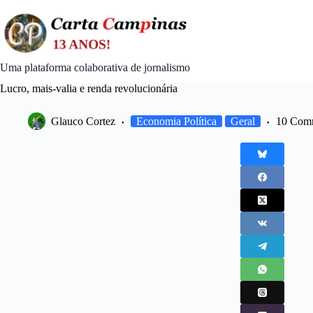
Skip
to
content
Uma plataforma colaborativa de jornalismo
Lucro, mais-valia e renda revolucionária
Glauco Cortez
Economia Política
Geral
10 Com