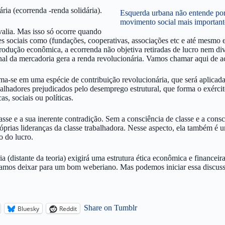
ria (ecorrenda -renda solidária).
Esquerda urbana não entende po
movimento social mais importan
valia. Mas isso só ocorre quando
 sociais como (fundações, cooperativas, associações etc e até mesmo e
rodução econômica, a ecorrenda não objetiva retiradas de lucro nem di
final da mercadoria gera a renda revolucionária. Vamos chamar aqui de 
rma-se em uma espécie de contribuição revolucionária, que será aplicada
balhadores prejudicados pelo desemprego estrutural, que forma o exérci
, sociais ou políticas.
sse e a sua inerente contradição. Sem a consciência de classe e a consci
róprias lideranças da classe trabalhadora. Nesse aspecto, ela também 
o do lucro.
a (distante da teoria) exigirá uma estrutura ética econômica e financeira
s vamos deixar para um bom weberiano. Mas podemos iniciar essa discus
Share on Tumblr
Bluesky
Reddit