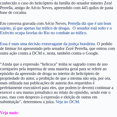
conhecido o caso do helicóptero da família do senador mineiro Zezé
Perrella, amigo de Aécio Neves, apreendido com 445 quilos de pasta
base de cocaína.
Em conversa gravada com Aécio Neves,
Perrella diz que é um bom
sujeito, já que apenas faz tráfico de drogas. O senador está solto e o
Exército ocupa favelas do Rio no combate ao tráfico.
Essa é mais uma decisão extravagante da justiça brasileira.
O pedido
de liminar foi apresentado pelo senador Zezé Perrella, que entrou com
outra ação contra a DCM e, nesta, também contra o Google.
“Ainda que a expressão “helicoca” tenha se sagrado como de uso
corriqueiro pela imprensa de uma maneira geral para se referir ao
episódio da apreensão de droga no interior do helicóptero de
propriedade do autor, a proibição de que a mesma não seja, por ora,
mais utilizada nas publicações de autoria dos requeridos é
perfeitamente executável para eles, que podem (e devem) continuar a
exercer o seu munus jornalístico no relato do episódio, sendo este o
caso, mas com desprezo à expressão e eleição de outras em
substituição”, determinou a juíza.
Veja no DCM.
Veja mais: