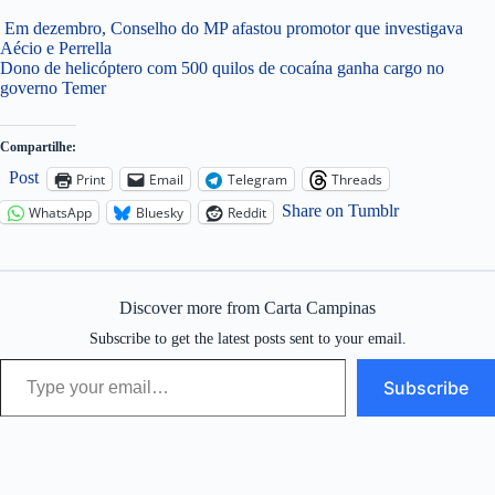
Em dezembro, Conselho do MP afastou promotor que investigava
Aécio e Perrella
Dono de helicóptero com 500 quilos de cocaína ganha cargo no
governo Temer
Compartilhe:
Post
Print
Email
Telegram
Threads
Share on Tumblr
WhatsApp
Bluesky
Reddit
Discover more from Carta Campinas
Subscribe to get the latest posts sent to your email.
Type your email…
Subscribe