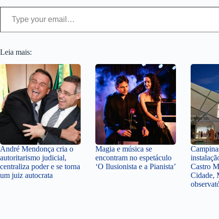
Type your email…
Leia mais:
André Mendonça cria o
Magia e música se
Campinas
autoritarismo judicial,
encontram no espetáculo
instalaçã
centraliza poder e se torna
‘O Ilusionista e a Pianista’
Castro M
um juiz autocrata
Cidade, 
observat