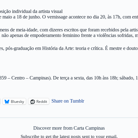
ão individual da artista visual
e maio a 18 de junho. O vernissage acontece no dia 20, às 17h, com entr
mens de meia-idade, com dizeres escritos que foram recebidos pela art
rata não apenas de empoderamento feminino frente a violências sofridas,
es, pós-graduação em História da Arte: teoria e crítica. É mestre e do
 – Centro – Campinas). De terça a sexta, das 10h àss 18h; sábado, 1
Share on Tumblr
Bluesky
Reddit
Discover more from Carta Campinas
Subscribe to get the latest posts sent to your email.