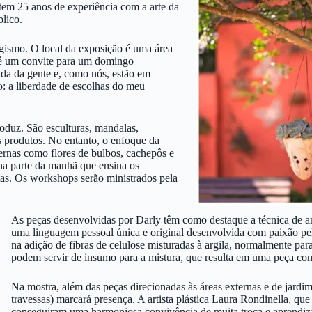
 tem 25 anos de experiência com a arte da
blico.
agismo. O local da exposição é uma área
 é um convite para um domingo
ida da gente e, como nós, estão em
o: a liberdade de escolhas do meu
oduz. São esculturas, mandalas,
os produtos. No entanto, o enfoque da
ternas como flores de bulbos, cachepôs e
a parte da manhã que ensina os
tas. Os workshops serão ministrados pela
As peças desenvolvidas por Darly têm como destaque a técnica de a
uma linguagem pessoal única e original desenvolvida com paixão pela
na adição de fibras de celulose misturadas à argila, normalmente para
podem servir de insumo para a mistura, que resulta em uma peça com e
Na mostra, além das peças direcionadas às áreas externas e de jardim,
travessas) marcará presença. A artista plástica Laura Rondinella, qu
conseguiram uma harmoniosa convivência de muita troca e aprendizag