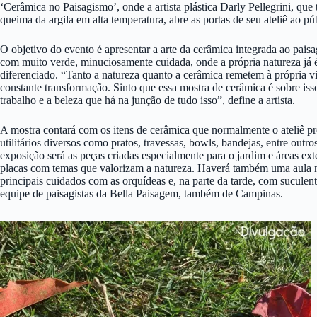
‘Cerâmica no Paisagismo’, onde a artista plástica Darly Pellegrini, que
queima da argila em alta temperatura, abre as portas de seu ateliê ao pú
O objetivo do evento é apresentar a arte da cerâmica integrada ao pais
com muito verde, minuciosamente cuidada, onde a própria natureza já
diferenciado. “Tanto a natureza quanto a cerâmica remetem à própria v
constante transformação. Sinto que essa mostra de cerâmica é sobre iss
trabalho e a beleza que há na junção de tudo isso”, define a artista.
A mostra contará com os itens de cerâmica que normalmente o ateliê pr
utilitários diversos como pratos, travessas, bowls, bandejas, entre outr
exposição será as peças criadas especialmente para o jardim e áreas ex
placas com temas que valorizam a natureza. Haverá também uma aula n
principais cuidados com as orquídeas e, na parte da tarde, com suculen
equipe de paisagistas da Bella Paisagem, também de Campinas.