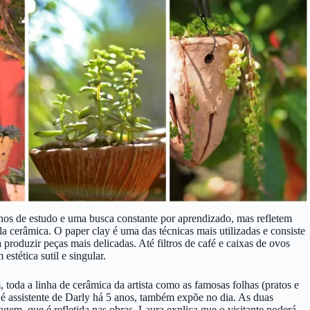
nos de estudo e uma busca constante por aprendizado, mas refletem
 cerâmica. O paper clay é uma das técnicas mais utilizadas e consiste
 produzir peças mais delicadas. Até filtros de café e caixas de ovos
stética sutil e singular.
 toda a linha de cerâmica da artista como as famosas folhas (pratos e
e é assistente de Darly há 5 anos, também expõe no dia. As duas
em, que é refletida nas obras. Laura explica que o visitante poderá