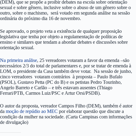
(DEM), que se propõe a proibir
de
bates na escola sobre orientação
sexual e sobre
gênero
, inclusive sobre o abuso
de
um
gênero
sobre o
outro, sobre o machismo, será votado em segunda análise na sessão
ordinária do próximo dia 16 de novembro.
Se aprovado, o projeto veta a existência de qualquer proposição
legislativa que tenha por objeto a regulamentação de políticas de
ensino e similares que tendam a abordar debates e discussões sobre
orientação sexual.
Na primeira análise
, 25 vereadores votaram a favor da emenda –são
necessários 2/3 do total de parlamentares e, por se tratar de emenda à
LOM, o presidente da Casa também deve votar. Na sessão de junho,
cinco vereadores votaram contrários à proposta – Paulo Bufalo
(PSOL), Gustavo Petta (PC do B) e os petistas Pedro Tourinho,
Angelo Barreto e Carlão – e três estavam ausentes (Thiago
Ferrari/PTB, Carmos Luiz/PSC e Artur Orsi/PSDB).
O autor da proposta, vereador Campos Filho (DEM), também é autor
da
moção de repúdio ao MEC
por elaborar questão que discute a
condição da mulher na sociedade. (Carta Campinas com informações
de divulgação)