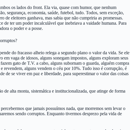
m ambos os lados do front. Ela via, quase com humor, que nenhum
ção, segurança, economia, saúde, futebol, tudo. Todos, sem exceção,
o de eleitores ganhava, mas sabia que não cumpriria as promessas.
ce de ter um poder incalculável que inebriava a vaidade humana. Para
dora o poder e a posse.
corruptos?
ende do fracasso alheio relega a segundo plano o valor da vida. Se ele
rro em vaga de idosos, alguns sonegam impostos, alguns exploram seus
ns fazem gato de T.V. a cabo, alguns subornam o guarda, alguém compra
m e revendem, alguns vendem o céu por 10%. Tudo isso é corrupção, é
de de se viver em paz e liberdade, para superestimar o valor das coisas
o de alta monta, sistemática e institucionalizada, que atinge de forma
o percebermos que jamais possuímos nada, que morremos sem levar o
nuaremos sendo corruptos. Enquanto tivermos desprezo pela vida de