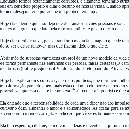
Enquanto formos potencialmente corruptos, é altamente temerário atrib
leis em benefício próprio e ditar o destino de nossas vidas. Quando ap
homem desejará ter o poder que um político tem hoje.
Hoje ela entende que isso depende de transformações pessoais e sociais
menos milagres, o que luta pela reforma política e pela redução de seus 
Hoje ele se rói de raiva, pensa transformar aquela tatuagem que ele te
de se ver e de se remover, mas que fizeram dele o que ele é.
Abrir mão de supostas vantagens em prol de um novo modelo de vida é 
de forma permanente nas entranhas das pessoas, falsas certezas (O camin
mentirosos (Pobre preguiçoso! Viado safado! Preto bandido! Ativista va
Hoje há exploradores colossais, além dos políticos, que oprimem milhõ
transformação parta de quem mais está contaminado por esse modelo vic
pessoal, sempre essencial e incompleta. É alimentar a hipocrisia e dei
Ela entende que a responsabilidade de cada um é dizer não aos impulso
cultivar o ódio, alimentar o amor e a solidariedade. As coisas para se 
vivendo num mundo corrupto e belicoso que vê seres humanos como m
Ela tem esperança de que, como várias ideias e inventos surgiram ao 