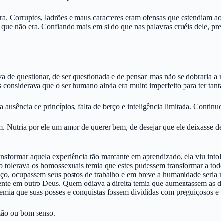
 era. Corruptos, ladrões e maus caracteres eram ofensas que estendiam a
 que não era. Confiando mais em si do que nas palavras cruéis dele, pre
ava de questionar, de ser questionada e de pensar, mas não se dobraria
 considerava que o ser humano ainda era muito imperfeito para ter tantas
a ausência de princípios, falta de berço e inteligência limitada. Conti
 Nutria por ele um amor de querer bem, de desejar que ele deixasse de 
nsformar aquela experiência tão marcante em aprendizado, ela viu intole
ão tolerava os homossexuais temia que estes pudessem transformar a 
aço, ocupassem seus postos de trabalho e em breve a humanidade seria 
crente em outro Deus. Quem odiava a direita temia que aumentassem as 
emia que suas posses e conquistas fossem divididas com preguiçosos e
azão ou bom senso.