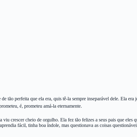
e tão perfeita que ela era, quis tê-la sempre inseparável dele. Ela era 
e prometeu, é, prometeu amá-la eternamente.
viu crescer cheio de orgulho. Ela fez tão felizes a seus pais que eles 
rendia fácil, tinha boa índole, mas questionava as coisas questionávei