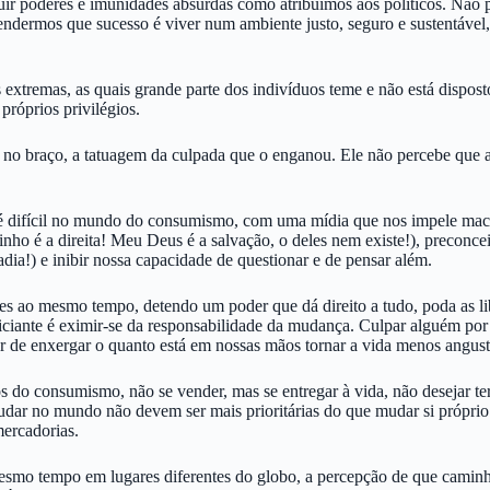
uir poderes e imunidades absurdas como atribuímos aos políticos. Não 
rendermos que sucesso é viver num ambiente justo, seguro e sustentável
 extremas, as quais grande parte dos indivíduos teme e não está dispost
próprios privilégios.
m no braço, a tatuagem da culpada que o enganou. Ele não percebe que a
difícil no mundo do consumismo, com uma mídia que nos impele maciçame
ho é a direita! Meu Deus é a salvação, o deles nem existe!), preconceit
dia!) e inibir nossa capacidade de questionar e de pensar além.
es ao mesmo tempo, detendo um poder que dá direito a tudo, poda as lib
iante é eximir-se da responsabilidade da mudança. Culpar alguém por s
xar de enxergar o quanto está em nossas mãos tornar a vida menos angust
s do consumismo, não se vender, mas se entregar à vida, não desejar t
mudar no mundo não devem ser mais prioritárias do que mudar si próprio. 
ercadorias.
mesmo tempo em lugares diferentes do globo, a percepção de que camin