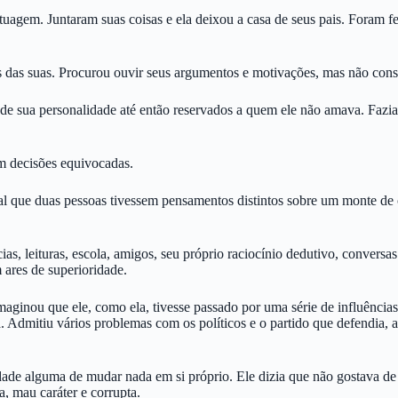
agem. Juntaram suas coisas e ela deixou a casa de seus pais. Foram fel
ntes das suas. Procurou ouvir seus argumentos e motivações, mas não co
de sua personalidade até então reservados a quem ele não amava. Fazia i
am decisões equivocadas.
ral que duas pessoas tivessem pensamentos distintos sobre um monte de c
cias, leituras, escola, amigos, seu próprio raciocínio dedutivo, convers
m ares de superioridade.
inou que ele, como ela, tivesse passado por uma série de influências, d
 Admitiu vários problemas com os políticos e o partido que defendia, a
idade alguma de mudar nada em si próprio. Ele dizia que não gostava de
a, mau caráter e corrupta.