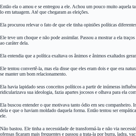
Então ela o amou e se entregou a ele. Achou um pouco muito aquela tatu
lo em tatuagem. Até que chegaram as eleições.
Ela procurou relevar o fato de que ele tinha opiniões políticas difere
Ele teve um choque e não pode assimilar. Passou a mostrar a ela traços 
ao caráter dela.
Ela entendia que a política exaltava os ânimos e ânimos exaltados ger
Ele tentou convertê-la, mas ela disse que eles eram dois e que era natu
se manter um bom relacionamento.
Ela havia lapidado seus conceitos políticos a partir de inúmeras influên
ridicularizava sua ideologia, fazia apartes jocosos e olhava para ela co
Ela buscou entender o que motivava tanto ódio em seu companheiro. Imag
dela e que o haviam moldado daquela forma. Então tentou ser empática.
ele.
Não bastou. Ele tinha a necessidade de transformá-la e não via necess
ofensas ficaram mais frequentes e passou a trata-la por burra, ladra, vac