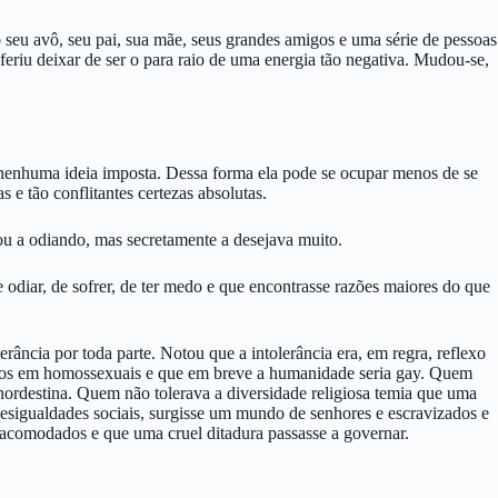
o seu avô, seu pai, sua mãe, seus grandes amigos e uma série de pessoas
feriu deixar de ser o para raio de uma energia tão negativa. Mudou-se,
 a nenhuma ideia imposta. Dessa forma ela pode se ocupar menos de se
 e tão conflitantes certezas absolutas.
nuou a odiando, mas secretamente a desejava muito.
odiar, de sofrer, de ter medo e que encontrasse razões maiores do que
rância por toda parte. Notou que a intolerância era, em regra, reflexo
todos em homossexuais e que em breve a humanidade seria gay. Quem
nordestina. Quem não tolerava a diversidade religiosa temia que uma
desigualdades sociais, surgisse um mundo de senhores e escravizados e
 acomodados e que uma cruel ditadura passasse a governar.