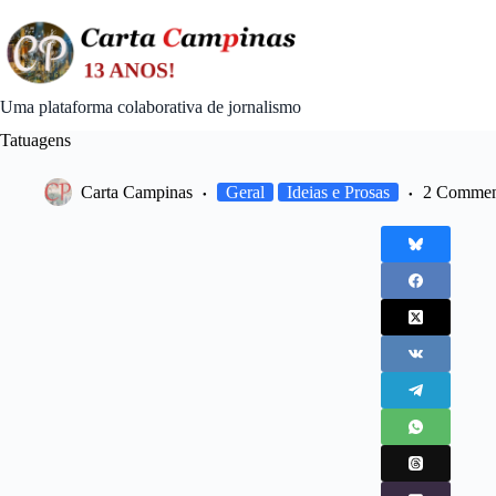
Skip
to
content
Uma plataforma colaborativa de jornalismo
Tatuagens
Carta Campinas
Geral
Ideias e Prosas
2 Commen