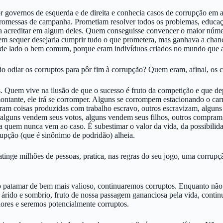
por governos de esquerda e de direita e conhecia casos de corrupção e
s promessas de campanha. Prometiam resolver todos os problemas, educa
a acreditar em algum deles. Quem conseguisse convencer o maior númer
nem sequer desejaria cumprir tudo o que prometera, mas ganhava a chan
 de lado o bem comum, porque eram indivíduos criados no mundo que a
io odiar os corruptos para pôr fim à corrupção? Quem eram, afinal, os 
. Quem vive na ilusão de que o sucesso é fruto da competição e que dep
ontante, ele irá se corromper. Alguns se corrompem estacionando o ca
pram coisas produzidas com trabalho escravo, outros escravizam, algu
o, alguns vendem seus votos, alguns vendem seus filhos, outros compra
 a quem nunca vem ao caso. É subestimar o valor da vida, da possibilida
rrupção (que é sinônimo de podridão) alheia.
atinge milhões de pessoas, pratica, nas regras do seu jogo, uma corrupçã
o patamar de bem mais valioso, continuaremos corruptos. Enquanto nã
 árido e sombrio, fruto de nossa passagem gananciosa pela vida, conti
lores e seremos potencialmente corruptos.