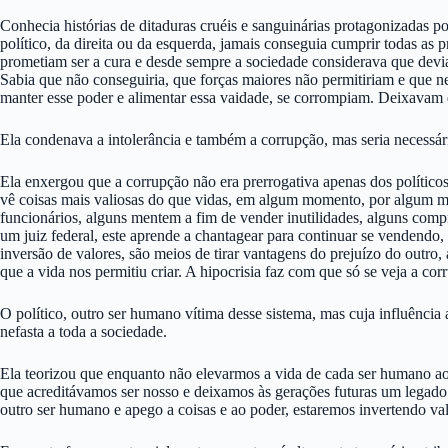
Conhecia histórias de ditaduras cruéis e sanguinárias protagonizadas 
político, da direita ou da esquerda, jamais conseguia cumprir todas a
prometiam ser a cura e desde sempre a sociedade considerava que devi
Sabia que não conseguiria, que forças maiores não permitiriam e que 
manter esse poder e alimentar essa vaidade, se corrompiam. Deixavam
Ela condenava a intolerância e também a corrupção, mas seria necessár
Ela enxergou que a corrupção não era prerrogativa apenas dos políticos
vê coisas mais valiosas do que vidas, em algum momento, por algum m
funcionários, alguns mentem a fim de vender inutilidades, alguns com
um juiz federal, este aprende a chantagear para continuar se vendend
inversão de valores, são meios de tirar vantagens do prejuízo do outro,
que a vida nos permitiu criar. A hipocrisia faz com que só se veja a co
O político, outro ser humano vítima desse sistema, mas cuja influência 
nefasta a toda a sociedade.
Ela teorizou que enquanto não elevarmos a vida de cada ser humano a
que acreditávamos ser nosso e deixamos às gerações futuras um legado
outro ser humano e apego a coisas e ao poder, estaremos invertendo va