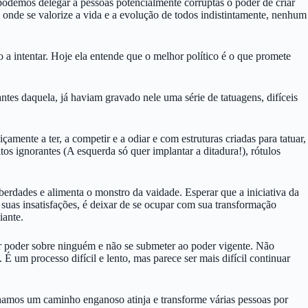
podemos delegar a pessoas potencialmente corruptas o poder de criar
, onde se valorize a vida e a evolução de todos indistintamente, nenhum
o a intentar. Hoje ela entende que o melhor político é o que promete
ntes daquela, já haviam gravado nele uma série de tatuagens, difíceis
nte a ter, a competir e a odiar e com estruturas criadas para tatuar,
os ignorantes (A esquerda só quer implantar a ditadura!), rótulos
erdades e alimenta o monstro da vaidade. Esperar que a iniciativa da
uas insatisfações, é deixar de se ocupar com sua transformação
iante.
er poder sobre ninguém e não se submeter ao poder vigente. Não
É um processo difícil e lento, mas parece ser mais difícil continuar
hamos um caminho enganoso atinja e transforme várias pessoas por