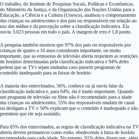
O trabalho, do Instituto de Pesquisas Socais, Políticas e Econômicas,
do Ministério da Justiça, e da Organização das Nações Unidas para a
Educação, a Ciência e a Cultura (Unesco), analisou o comportamento
das crianças ou adolescentes e dos pais ou responsáveis em relação ao
uso das mídias e da percepção sobre a classificação indicativa. Ela
ouviu 3.023 pessoas em todo o país. A margem de erro é 1,8 ponto.
A pesquisa também mostrou que 97% dos pais ou responsáveis por
crianças de quatro a 16 anos consideram importante, ou muito
importante, que as emissoras de televisão aberta respeitem as restrições
de horários determinadas pela classificação indicativa e 94% deles
pedem que as TVs sejam multadas caso passem programas de
conteúdo inadequado para as faixas de horário.
A maioria dos entrevistados, 56%, conhece ou já ouviu falar da
classificação indicativa e, para 94%, ela é muito importante. Quando
um programa de televisão ou filme não é recomendado para a idade
das crianças ou adolescentes, 55% dos responsáveis mudam de canal
ou desligam a TV e 50% explicam que o conteúdo é inadequado e não
permitem que ele seja assistido.
Para 85% dos entrevistados, as regras de classificação indicativa na TV
aberta devem permanecer como estão, obedecendo à faixa de horário
recomendada para cada idade. No entanto, 91% deles dizem que, além