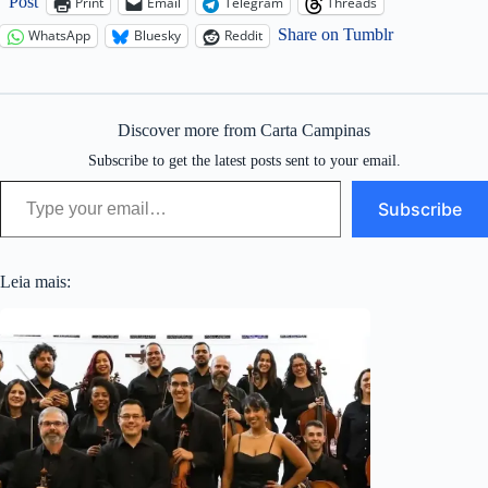
Post
Print
Email
Telegram
Threads
Share on Tumblr
WhatsApp
Bluesky
Reddit
Discover more from Carta Campinas
Subscribe to get the latest posts sent to your email.
Type your email…
Subscribe
Leia mais: