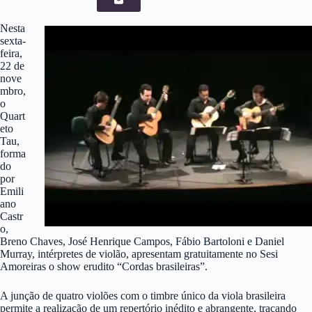
Nesta
sexta-
feira,
22 de
nove
mbro,
o
Quart
eto
Tau,
forma
do
por
Emili
ano
Castr
o,
Breno Chaves, José Henrique Campos, Fábio Bartoloni e Daniel
Murray, intérpretes de violão, apresentam gratuitamente no Sesi
Amoreiras o show erudito “Cordas brasileiras”.
A junção de quatro violões com o timbre único da viola brasileira
permite a realização de um repertório inédito e abrangente, traçando