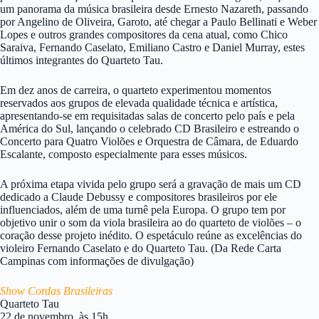
um panorama da música brasileira desde Ernesto Nazareth, passando
por Angelino de Oliveira, Garoto, até chegar a Paulo Bellinati e Weber
Lopes e outros grandes compositores da cena atual, como Chico
Saraiva, Fernando Caselato, Emiliano Castro e Daniel Murray, estes
últimos integrantes do Quarteto Tau.
Em dez anos de carreira, o quarteto experimentou momentos
reservados aos grupos de elevada qualidade técnica e artística,
apresentando-se em requisitadas salas de concerto pelo país e pela
América do Sul, lançando o celebrado CD Brasileiro e estreando o
Concerto para Quatro Violões e Orquestra de Câmara, de Eduardo
Escalante, composto especialmente para esses músicos.
A próxima etapa vivida pelo grupo será a gravação de mais um CD
dedicado a Claude Debussy e compositores brasileiros por ele
influenciados, além de uma turnê pela Europa. O grupo tem por
objetivo unir o som da viola brasileira ao do quarteto de violões – o
coração desse projeto inédito. O espetáculo reúne as excelências do
violeiro Fernando Caselato e do Quarteto Tau. (Da Rede Carta
Campinas com informações de divulgação)
Show Cordas Brasileiras
Quarteto Tau
22 de novembro, às 15h