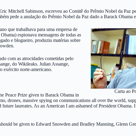
 Eric Mitchell Sabinson, escreveu ao Comitê do Prêmio Nobel da Paz
ambém pede a anulação do Prêmio Nobel da Paz dado a Barack Obama 
no que trabalhava para uma empresa de
k Obama) espionava mensagens de todas as
ado e blogueiro, produziu matérias sobre
nowden.
ado com as atrocidades cometidas pelo
sange, do Wikileaks. Julian Assange,
lo exército norte-americano.
Carta ao P
he Peace Prize given to Barack Obama in
 drones, massive spying on communications all over the world, suppor
and future laureates. As an American I am ashamed of President Obama.
 year should be given to Edward Snowden and Bradley Manning, Glenn Gr