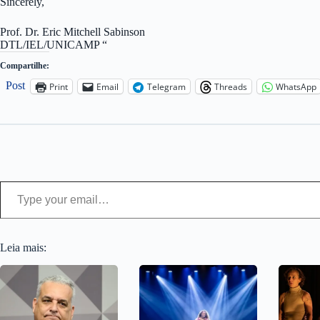
Sincerely,
Prof. Dr. Eric Mitchell Sabinson
DTL/IEL/UNICAMP “
Compartilhe:
Post
Print
Email
Telegram
Threads
WhatsApp
Type your email…
Leia mais: