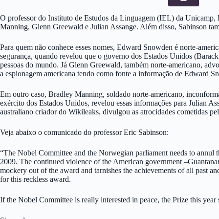
O professor do Instituto de Estudos da Linguagem (IEL) da Unicamp,
Manning, Glenn Greewald e Julian Assange. Além disso, Sabinson t
Para quem não conhece esses nomes, Edward Snowden é norte-america
segurança, quando revelou que o governo dos Estados Unidos (Barac
pessoas do mundo. Já Glenn Greewald, também norte-americano, advog
a espionagem americana tendo como fonte a informação de Edward S
Em outro caso, Bradley Manning, soldado norte-americano, inconform
exército dos Estados Unidos, revelou essas informações para Julian As
australiano criador do Wikileaks, divulgou as atrocidades cometidas pe
Veja abaixo o comunicado do professor Eric Sabinson:
“The Nobel Committee and the Norwegian parliament needs to annul t
2009. The continued violence of the American government –Guantanamo,
mockery out of the award and tarnishes the achievements of all past 
for this reckless award.
If the Nobel Committee is really interested in peace, the Prize this