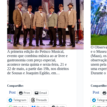
O Observat
A primeira edição do Petisco Musical,
e o Museu
evento que combina música ao ar livre e
(Maas), os
gastronomia com preço especial,
observaçã
acontece nesta quinta e sexta-feira, 21 e
unem pela 
22 de maio, a partir das 19h, nos distritos
uma experi
de Sousas e Joaquim Egídio, em…
Durante o
Compartilhe:
Compartilhe
Post
Post
Print
Email
Telegram
Threads
Telegr