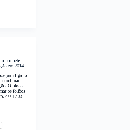
dio promete
ação em 2014
 Joaquim Egídio
e combinar
ção. O bloco
mar os foliões
ço, das 17 às
l