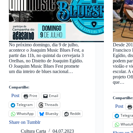
No próximo domingo, dia 9 de julho,
Desde 2017
acontece o Joaquim Music Blues Fest, a
Francisco
partir das 11h, no quintal da cervejaria 3
Egídio, di
Orelhas, no Distrito de Joaquim Egídio.
podem part
O Joaquim Music Blues Fest promete
violão e vi
um dia inteiro de blues nacional…
escolar. A
projeto Of
que…
Compartilhe:
Post
Print
Email
Compartilhe
Telegram
Threads
Post
WhatsApp
Bluesky
Reddit
Telegr
Share on Tumblr
Whats
Cultura Carta
04.07.2023
Share on 