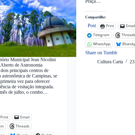
Praça…
Compartilhe:
Post
Print
Emai
Telegram
Thread
WhatsApp
Bluesk
Share on Tumblr
ório Municipal Jean Nicolini
Cultura Carta
23
 Aberto de Astronomia
 dois principais centros de
o astronômica de Campinas, se
primeira vez para oferecer
ência de visitação integrada.
 mês de julho, o combo…
:
Print
Email
am
Threads