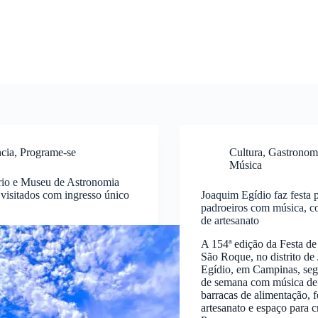
cia
,
Programe-se
Cultura
,
Gastronom
Música
rio e Museu de Astronomia
visitados com ingresso único
Joaquim Egídio faz festa 
padroeiros com música, co
de artesanato
A 154ª edição da Festa d
São Roque, no distrito de
Egídio, em Campinas, segu
de semana com música de v
barracas de alimentação, f
artesanato e espaço para c