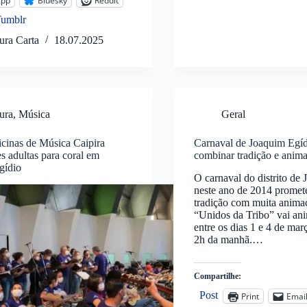
App
Bluesky
Reddit
Tumblr
ura Carta
18.07.2025
ura
,
Música
Geral
icinas de Música Caipira
Carnaval de Joaquim Egí
s adultas para coral em
combinar tradição e anim
gídio
O carnaval do distrito de
neste ano de 2014 promet
tradição com muita anima
“Unidos da Tribo” vai ani
entre os dias 1 e 4 de mar
2h da manhã.…
Compartilhe:
Post
Print
Emai