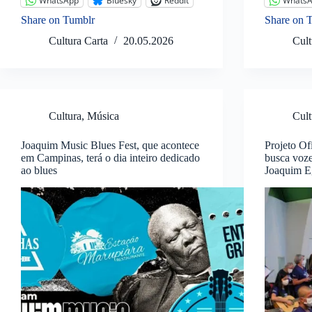
WhatsApp
Bluesky
Reddit
Whats
Share on Tumblr
Share on 
Cultura Carta
20.05.2026
Cult
Cultura
,
Música
Cult
Joaquim Music Blues Fest, que acontece
Projeto Of
em Campinas, terá o dia inteiro dedicado
busca voze
ao blues
Joaquim E