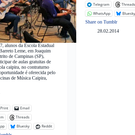
Telegram
Thread
WhatsApp
Bluesk
Share on Tumblr
28.02.2014
, alunos da Escola Estadual
 Barreto Leme, em Joaquim
strito de Campinas (SP),
icipar de aulas gratuitas de
ola caipira, no contraturno
 oportunidade é oferecida pelo
icinas de Música Caipira,
:
Print
Email
am
Threads
App
Bluesky
Reddit
Tumblr