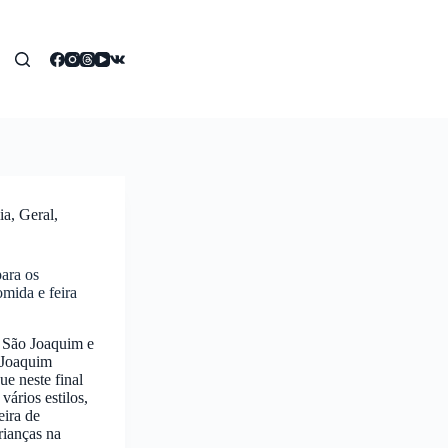
ia
,
Geral
,
para os
mida e feira
e São Joaquim e
 Joaquim
e neste final
ários estilos,
eira de
rianças na