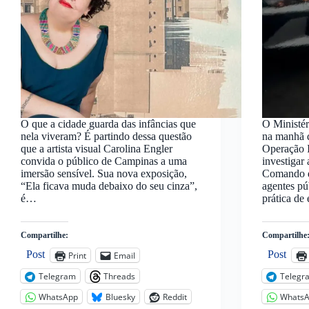
O que a cidade guarda das infâncias que
O Ministér
nela viveram? É partindo dessa questão
na manhã d
que a artista visual Carolina Engler
Operação I
convida o público de Campinas a uma
investigar
imersão sensível. Sua nova exposição,
Comando d
“Ela ficava muda debaixo do seu cinza”,
agentes pú
é…
prática de
Compartilhe:
Compartilhe
Post
Post
Print
Email
Telegram
Threads
Telegr
WhatsApp
Bluesky
Reddit
Whats