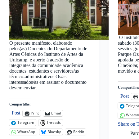
O Institu
O presente manifesto, elaborado
sábado (30
pelos(as) Docentes do Departamento de
sessões gr
Artes Cênicas do Instituto de Artes da
Parque Ozi
Unicamp, é aberto à adesão de
apoiada pe
integrantes da comunidade acadêmica —
CineSolar,
docentes, estudantes e servidores/as
movido a e
técnico-administrativos Os/as
interessados/as em assinar o documento
devem enviar…
Compartilhe
Post
Compartilhe:
Telegr
Post
Print
Email
Whats
Telegram
Threads
Share on 
WhatsApp
Bluesky
Reddit
Parc