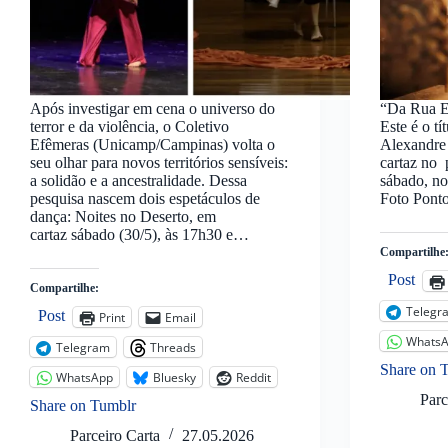
Após investigar em cena o universo do
“Da Rua E
terror e da violência, o Coletivo
Este é o t
Efêmeras (Unicamp/Campinas) volta o
Alexandre
seu olhar para novos territórios sensíveis:
cartaz no 
a solidão e a ancestralidade. Dessa
sábado, no
pesquisa nascem dois espetáculos de
Foto Ponto
dança: Noites no Deserto, em
cartaz sábado (30/5), às 17h30 e…
Compartilhe
Post
Compartilhe:
Telegr
Post
Print
Email
Whats
Telegram
Threads
Share on 
WhatsApp
Bluesky
Reddit
Parc
Share on Tumblr
Parceiro Carta
27.05.2026