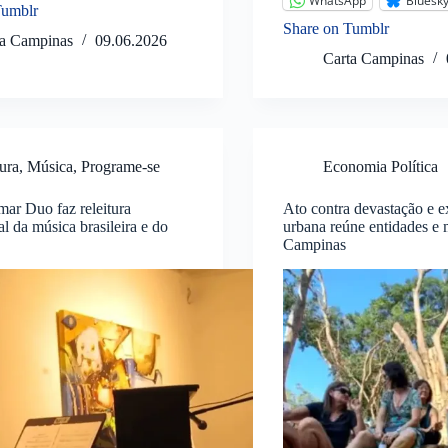
WhatsApp
Bluesk
Tumblr
Share on Tumblr
ta Campinas
09.06.2026
Carta Campinas
ura
,
Música
,
Programe-se
Economia Política
mar Duo faz releitura
Ato contra devastação e 
al da música brasileira e do
urbana reúne entidades e
Campinas