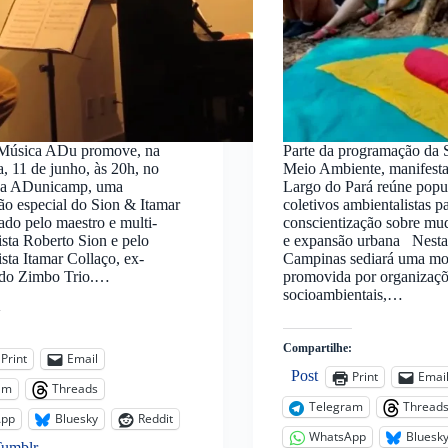
 Música ADu promove, na
Parte da programação da
a, 11 de junho, às 20h, no
Meio Ambiente, manifesta
 da ADunicamp, uma
Largo do Pará reúne popu
ão especial do Sion & Itamar
coletivos ambientalistas p
do pelo maestro e multi-
conscientização sobre mu
ista Roberto Sion e pelo
e expansão urbana Nesta s
ista Itamar Collaço, ex-
Campinas sediará uma mo
e do Zimbo Trio.…
promovida por organizaç
socioambientais,…
:
Compartilhe:
Print
Email
Post
Print
Emai
am
Threads
Telegram
Thread
App
Bluesky
Reddit
WhatsApp
Bluesk
Tumblr