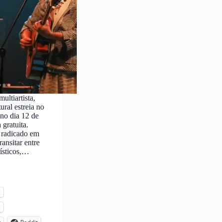
ultiartista,
ural estreia no
no dia 12 de
 gratuita.
 radicado em
ransitar entre
tísticos,…
l
s