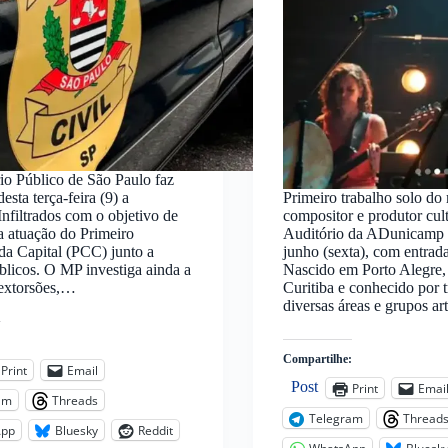
io Público de São Paulo faz
esta terça-feira (9) a
Primeiro trabalho solo do m
nfiltrados com o objetivo de
compositor e produtor cult
 a atuação do Primeiro
Auditório da ADunicamp 
a Capital (PCC) junto a
junho (sexta), com entrada
blicos. O MP investiga ainda a
Nascido em Porto Alegre,
 extorsões,…
Curitiba e conhecido por t
diversas áreas e grupos ar
:
Compartilhe:
Print
Email
Post
Print
Emai
am
Threads
Telegram
Thread
App
Bluesky
Reddit