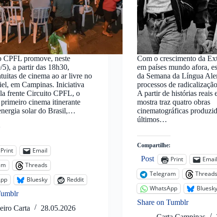
to CPFL promove, neste
Com o crescimento da Ext
/5), a partir das 18h30,
em países mundo afora, es
atuitas de cinema ao ar livre no
da Semana da Língua Al
el, em Campinas. Iniciativa
processos de radicalizaçã
la frente Circuito CPFL, o
A partir de histórias reais 
 primeiro cinema itinerante
mostra traz quatro obras
nergia solar do Brasil,…
cinematográficas produzi
últimos…
:
Compartilhe:
Print
Email
Post
Print
Emai
am
Threads
Telegram
Thread
App
Bluesky
Reddit
WhatsApp
Bluesk
Tumblr
Share on Tumblr
eiro Carta
28.05.2026
Carta Campinas