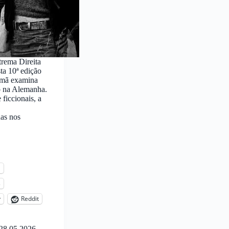
rema Direita
ta 10ª edição
emã examina
o na Alemanha.
e ficcionais, a
das nos
l
s
y
Reddit
28.05.2026