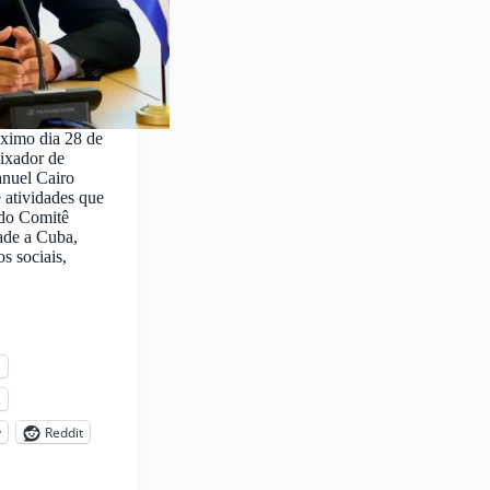
ximo dia 28 de
aixador de
anuel Cairo
 atividades que
do Comitê
ade a Cuba,
s sociais,
l
s
y
Reddit