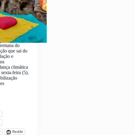
 Semana do
ção que sai do
lação e
ara
dança climática
exta-feira (5),
bilização
ões
l
s
y
Reddit