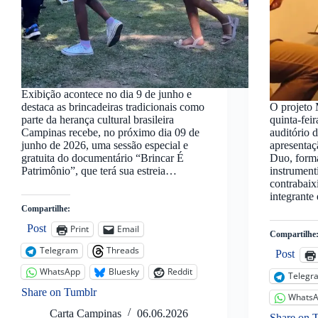
Exibição acontece no dia 9 de junho e
destaca as brincadeiras tradicionais como
O projeto
parte da herança cultural brasileira
quinta-feir
Campinas recebe, no próximo dia 09 de
auditório
junho de 2026, uma sessão especial e
apresentaç
gratuita do documentário “Brincar É
Duo, forma
Patrimônio”, que terá sua estreia…
instrument
contrabaix
integrant
Compartilhe:
Post
Print
Email
Compartilhe
Telegram
Threads
Post
WhatsApp
Bluesky
Reddit
Telegr
Share on Tumblr
Whats
Carta Campinas
06.06.2026
Share on 