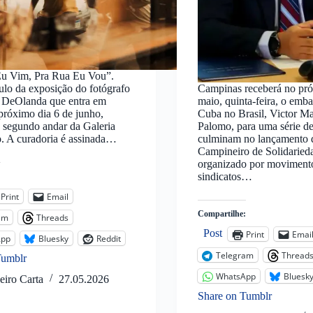
u Vim, Pra Rua Eu Vou”.
ítulo da exposição do fotógrafo
Campinas receberá no pró
 DeOlanda que entra em
maio, quinta-feira, o emb
próximo dia 6 de junho,
Cuba no Brasil, Victor M
 segundo andar da Galeria
Palomo, para uma série de
. A curadoria é assinada…
culminam no lançamento 
Campineiro de Solidaried
organizado por movimento
sindicatos…
:
Print
Email
Compartilhe:
am
Threads
Post
Print
Emai
App
Bluesky
Reddit
Telegram
Thread
Tumblr
WhatsApp
Bluesk
eiro Carta
27.05.2026
Share on Tumblr