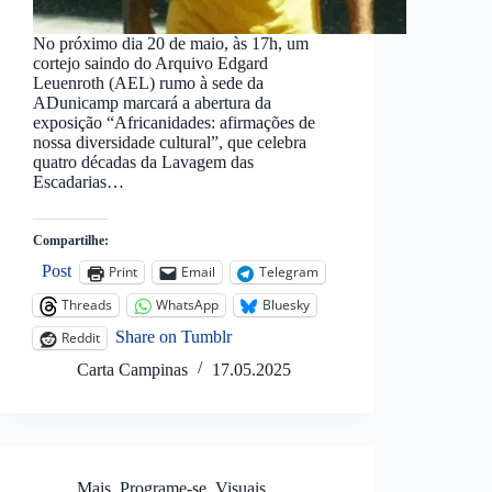
No próximo dia 20 de maio, às 17h, um
cortejo saindo do Arquivo Edgard
Leuenroth (AEL) rumo à sede da
ADunicamp marcará a abertura da
exposição “Africanidades: afirmações de
nossa diversidade cultural”, que celebra
quatro décadas da Lavagem das
Escadarias…
Compartilhe:
Post
Print
Email
Telegram
Threads
WhatsApp
Bluesky
Share on Tumblr
Reddit
Carta Campinas
17.05.2025
Mais
,
Programe-se
,
Visuais