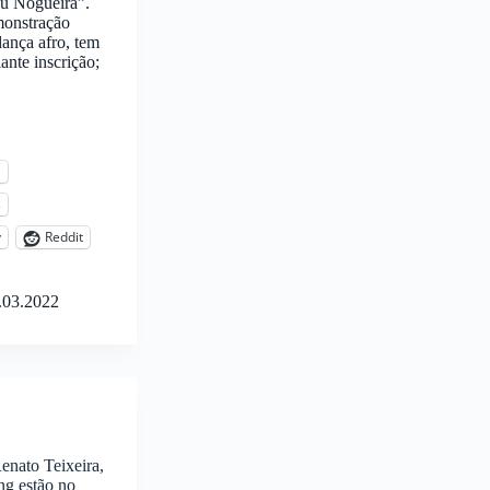
eu Nogueira”.
monstração
ança afro, tem
ante inscrição;
l
s
y
Reddit
.03.2022
enato Teixeira,
ng estão no