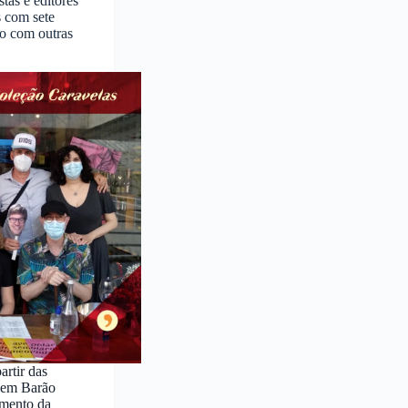
stas e editores
s com sete
go com outras
artir das
 em Barão
amento da