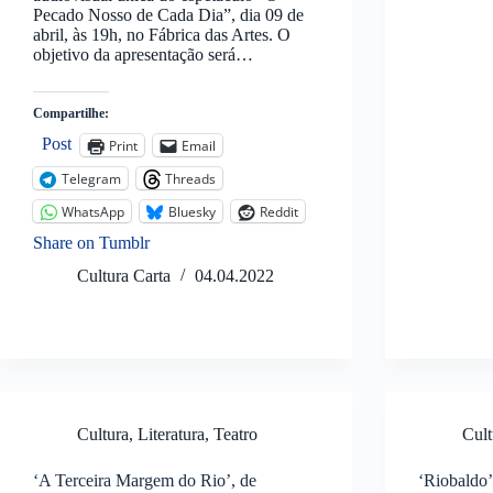
Pecado Nosso de Cada Dia”, dia 09 de
abril, às 19h, no Fábrica das Artes. O
objetivo da apresentação será…
Compartilhe:
Post
Print
Email
Telegram
Threads
WhatsApp
Bluesky
Reddit
Share on Tumblr
Cultura Carta
04.04.2022
Cultura
,
Literatura
,
Teatro
Cult
‘A Terceira Margem do Rio’, de
‘Riobaldo’