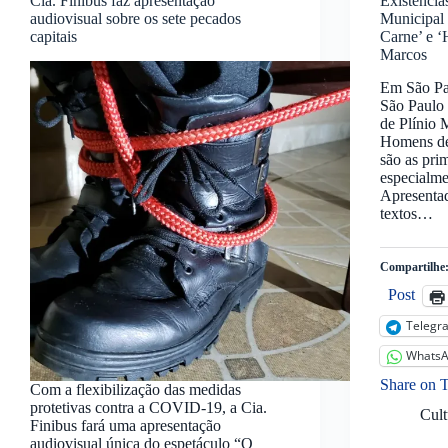
Cia. Finibus faz apresentação
Existência
audiovisual sobre os sete pecados
Municipal 
capitais
Carne’ e ‘
Marcos
Em São Pa
São Paulo 
de Plínio 
Homens de
são as pri
especialme
Apresentad
textos…
Compartilhe
Post
Telegr
Whats
Share on 
Com a flexibilização das medidas
protetivas contra a COVID-19, a Cia.
Cult
Finibus fará uma apresentação
audiovisual única do espetáculo “O