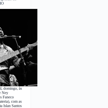
RIO
l, domingo, às
r Ney
es Faneco
ateria), com as
ta Islan Santos