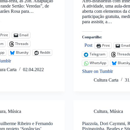
uinta-feira, às 20h. Adaptação
Afro-Brasileiras com Irin
rande Sertão: Veredas”, de
A atividade, uma aula-de
arães Rosa para…
aberta com elementos da d
participação gratuita, medi
para assistir, a…
:
Print
Email
Compartilhe:
am
Threads
Post
Print
Emai
App
Bluesky
Reddit
Telegram
Thread
Tumblr
WhatsApp
Bluesk
ura Carta
02.04.2022
Share on Tumblr
Cultura Carta
31
ura
,
Música
Cultura
,
Música
uilherme Ribeiro e Fernando
Piazzola, Dori Caymmi, R
am projeto ‘Sonâncias’
Pixinguinha, Beatles e Sti