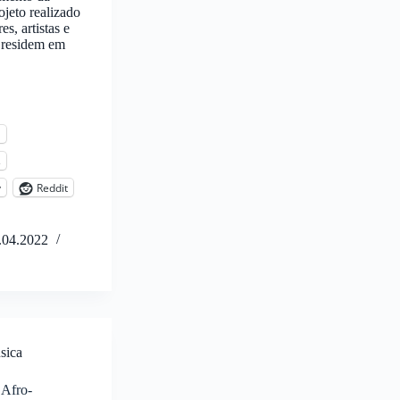
jeto realizado
es, artistas e
s residem em
l
s
y
Reddit
.04.2022
sica
 Afro-