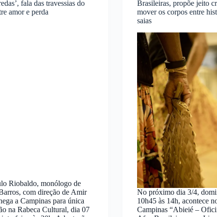
edas’, fala das travessias do
Brasileiras, propõe jeito c
re amor e perda
mover os corpos entre hist
saias
ulo Riobaldo, monólogo de
Barros, com direção de Amir
No próximo dia 3/4, domi
hega a Campinas para única
10h45 às 14h, acontece n
ão na Rabeca Cultural, dia 07
Campinas “Abieié – Ofic