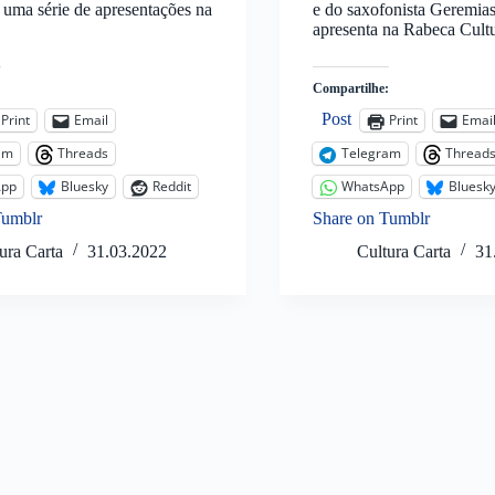
 uma série de apresentações na
e do saxofonista Geremias 
apresenta na Rabeca Cult
:
Compartilhe:
Post
Print
Email
Print
Emai
am
Threads
Telegram
Thread
App
Bluesky
Reddit
WhatsApp
Bluesk
Tumblr
Share on Tumblr
ura Carta
31.03.2022
Cultura Carta
31