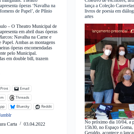
s marginais: Theatro
Coletivo de escritores, arti
apresenta óperas ‘Navalha na
lança a Coleção Caravela
Homens de Papel’, de Plínio
livros de poesia em diálo
artes
ulo – O Theatro Municipal de
apresenta em abril duas óperas
Marcos: Navalha na Carne e
 Papel. Ambas as montagens
meiras óperas encomendadas
nte pelo Municipal.
as em double bill, trazem
:
Print
Email
am
Threads
App
Bluesky
Reddit
Tumblr
No próximo dia 10/04, a p
ura Carta
03.04.2022
15h30, no Espaço Goma,
Geraldo, acontece o lanç