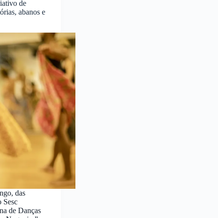
riativo de
órias, abanos e
ngo, das
o Sesc
ina de Danças