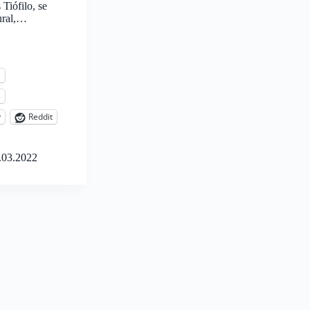
Tiófilo, se
ural,…
l
s
y
Reddit
.03.2022