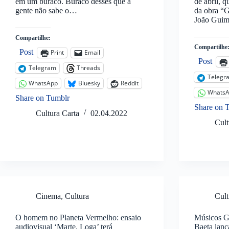
em um buraco. Buraco desses que a
de abril, q
gente não sabe o…
da obra “G
João Guim
Compartilhe:
Compartilhe
Post
Print
Email
Post
Telegram
Threads
Telegr
WhatsApp
Bluesky
Reddit
Whats
Share on Tumblr
Share on 
Cultura Carta
02.04.2022
Cult
Cinema
,
Cultura
Cult
O homem no Planeta Vermelho: ensaio
Músicos G
audiovisual ‘Marte. Loga’ terá
Baeta lanç