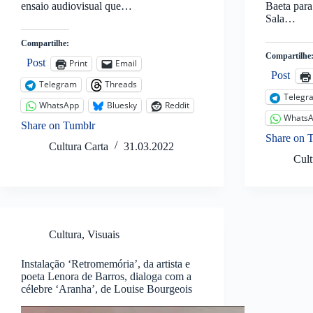
ensaio audiovisual que…
Baeta para
Sala…
Compartilhe:
Compartilhe
Post
Print
Email
Post
Telegram
Threads
Telegr
WhatsApp
Bluesky
Reddit
Whats
Share on Tumblr
Share on 
Cultura Carta
31.03.2022
Cult
Cultura
,
Visuais
Instalação ‘Retromemória’, da artista e
poeta Lenora de Barros, dialoga com a
célebre ‘Aranha’, de Louise Bourgeois