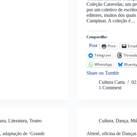
Coleção Caravelas, um pro
por um coletivo de escritor
editores, muitos dos quai
Campinas. A coleção é…
Compartilhe:
Post
Print
Emai
Telegram
Thread
WhatsApp
Bluesk
Share on Tumblr
Cultura Carta
02
1 Comment
ura
,
Literatura
,
Teatro
Cultura
,
Dança
,
Mú
, adaptação de ‘Grande
Abieié, oficina de Danças