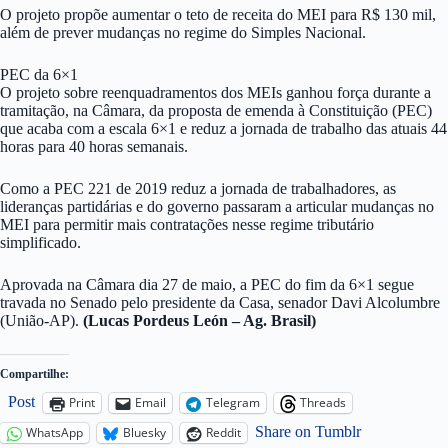
O projeto propõe aumentar o teto de receita do MEI para R$ 130 mil,
além de prever mudanças no regime do Simples Nacional.
PEC da 6×1
O projeto sobre reenquadramentos dos MEIs ganhou força durante a
tramitação, na Câmara, da proposta de emenda à Constituição (PEC)
que acaba com a escala 6×1 e reduz a jornada de trabalho das atuais 44
horas para 40 horas semanais.
Como a PEC 221 de 2019 reduz a jornada de trabalhadores, as
lideranças partidárias e do governo passaram a articular mudanças no
MEI para permitir mais contratações nesse regime tributário
simplificado.
Aprovada na Câmara dia 27 de maio, a PEC do fim da 6×1 segue
travada no Senado pelo presidente da Casa, senador Davi Alcolumbre
(União-AP).
(Lucas Pordeus León – Ag. Brasil)
Compartilhe:
Post
Print
Email
Telegram
Threads
Share on Tumblr
WhatsApp
Bluesky
Reddit