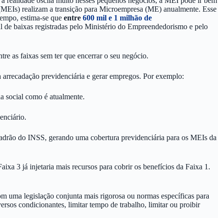
 a realidade oscila muito nesses pequenos negócios, a MEI pode ir bem
MEIs) realizam a transição para Microempresa (ME) anualmente. Esse
tempo, estima-se que
entre
600 mil e 1 milhão de
l de baixas registradas pelo Ministério do Empreendedorismo e pelo
re as faixas sem ter que encerrar o seu negócio.
 a arrecadação previdenciária e gerar empregos. Por exemplo:
a social como é atualmente.
enciário.
o padrão do INSS, gerando uma cobertura previdenciária para os MEIs da
Faixa 3 já injetaria mais recursos para cobrir os benefícios da Faixa 1.
om uma legislação conjunta mais rigorosa ou normas específicas para
rsos condicionantes, limitar tempo de trabalho, limitar ou proibir