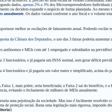
il de acontecer. É preciso ter uma escala de vendas consolidada, mas
Segundo dados,
apenas 2% a 3%
dos Microempreendedores Individuais (
uramento ou decidem expandir o negócio de forma planejada. Ao mesmo 
es anualmente
.
Os dados variam conforme o ano fiscal e o volume tota
ortasse melhor as oscilações de faturamento anual. Podendo oscilar ent
roposta da Câmara dos Deputados
, o uso das 3 faixas poderia aumentar
ores autônomos e MEIs com até 1 empregado e subsidiados na previdênci
a 3 funcionários, e já pagaria um INSS normal, sem gerar déficit previd
3 a 4 funcionários e já pagaria um valor maior e simplificado, acima d
 Faixa 1, mais pobre, seria beneficiada; a Faixa 2 sai do benefício, e a 
dência, evitando o fechamento de milhares de MEIs anualmente.
eraria uma pejotização da sociedade. Mas isso é facilmente resolvido c
ema de proteção social. Basta uma legislação mais rigorosa, impondo dive
itoria
l)