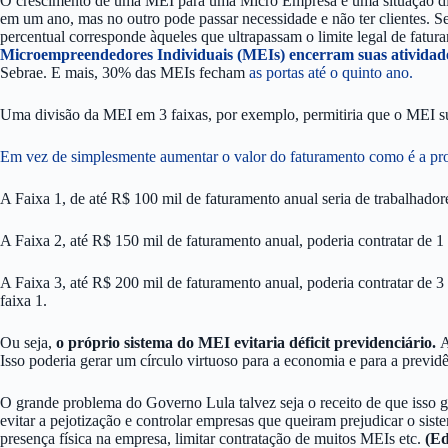
O crescimento de uma MEI para uma Micro Empresa é uma situação difíc
em um ano, mas no outro pode passar necessidade e não ter clientes. 
percentual corresponde àqueles que ultrapassam o limite legal de fat
Microempreendedores Individuais (MEIs) encerram suas atividad
Sebrae. E mais, 30% das MEIs fecham
as portas até o quinto ano.
Uma divisão da MEI em 3 faixas, por exemplo, permitiria que o MEI sup
Em vez de simplesmente aumentar o valor do faturamento como é a p
A Faixa 1, de até R$ 100 mil de faturamento anual seria de trabalhad
A Faixa 2, até R$ 150 mil de faturamento anual, poderia contratar de 1 
A Faixa 3, até R$ 200 mil de faturamento anual, poderia contratar de 
faixa 1.
Ou seja,
o próprio sistema do MEI evitaria déficit previdenciário.
A
Isso poderia gerar um círculo virtuoso para a economia e para a previ
O grande problema do Governo Lula talvez seja o receito de que isso g
evitar a pejotização e controlar empresas que queiram prejudicar o sist
presença física na empresa, limitar contratação de muitos MEIs etc.
(Ed