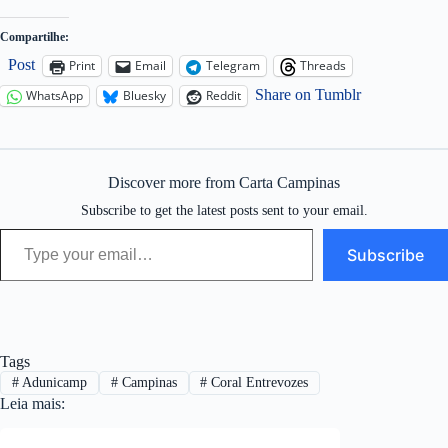
Compartilhe:
Post
Print
Email
Telegram
Threads
Share on Tumblr
WhatsApp
Bluesky
Reddit
Discover more from Carta Campinas
Subscribe to get the latest posts sent to your email.
Type your email…
Subscribe
Tags
#
Adunicamp
#
Campinas
#
Coral Entrevozes
Leia mais: