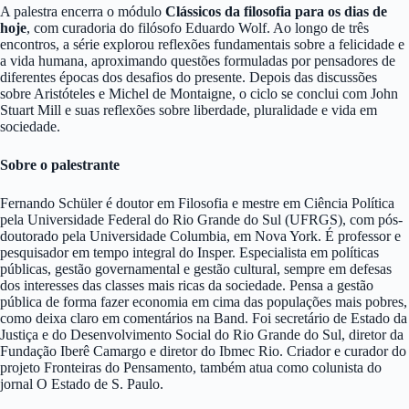
A palestra encerra o módulo
Clássicos da filosofia para os dias de
hoje
, com curadoria do filósofo Eduardo Wolf. Ao longo de três
encontros, a série explorou reflexões fundamentais sobre a felicidade e
a vida humana, aproximando questões formuladas por pensadores de
diferentes épocas dos desafios do presente. Depois das discussões
sobre Aristóteles e Michel de Montaigne, o ciclo se conclui com John
Stuart Mill e suas reflexões sobre liberdade, pluralidade e vida em
sociedade.
Sobre o palestrante
Fernando Schüler é doutor em Filosofia e mestre em Ciência Política
pela Universidade Federal do Rio Grande do Sul (UFRGS), com pós-
doutorado pela Universidade Columbia, em Nova York. É professor e
pesquisador em tempo integral do Insper. Especialista em políticas
públicas, gestão governamental e gestão cultural,
sempre em defesas
dos interesses das classes mais ricas da sociedade. Pensa a gestão
pública de forma fazer economia em cima das populações mais pobres,
como deixa claro em comentários na Band. F
oi secretário de Estado da
Justiça e do Desenvolvimento Social do Rio Grande do Sul, diretor da
Fundação Iberê Camargo e diretor do Ibmec Rio. Criador e curador do
projeto Fronteiras do Pensamento, também atua como colunista do
jornal O Estado de S. Paulo.