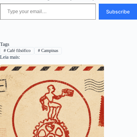
Type your email…
Subscribe
Tags
#
Café filsófico
#
Campinas
Leia mais: