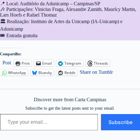
📍 Local: Auditório da Adunicamp – Campinas/SP
🎶 Participações: Vinicius Fraga, Alexandre Zamith, Maurícy Martin,
Lars Hoefs e Rafael Thomaz
🏛️ Realização: Instituto de Artes da Unicamp (IA-Unicamp) e
Adunicamp
🎟️ Entrada gratuita
Compartilhe:
Post
Print
Email
Telegram
Threads
Share on Tumblr
WhatsApp
Bluesky
Reddit
Discover more from Carta Campinas
Subscribe to get the latest posts sent to your email.
Type your email…
Subscribe