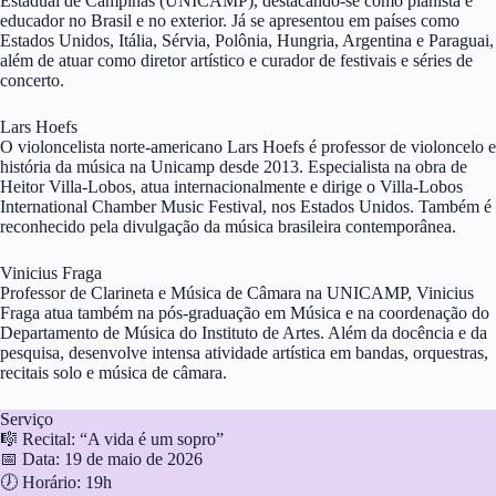
Estadual de Campinas (UNICAMP), destacando-se como pianista e
educador no Brasil e no exterior. Já se apresentou em países como
Estados Unidos, Itália, Sérvia, Polônia, Hungria, Argentina e Paraguai,
além de atuar como diretor artístico e curador de festivais e séries de
concerto.
Lars Hoefs
O violoncelista norte-americano Lars Hoefs é professor de violoncelo e
história da música na Unicamp desde 2013. Especialista na obra de
Heitor Villa-Lobos, atua internacionalmente e dirige o Villa-Lobos
International Chamber Music Festival, nos Estados Unidos. Também é
reconhecido pela divulgação da música brasileira contemporânea.
Vinicius Fraga
Professor de Clarineta e Música de Câmara na UNICAMP, Vinicius
Fraga atua também na pós-graduação em Música e na coordenação do
Departamento de Música do Instituto de Artes. Além da docência e da
pesquisa, desenvolve intensa atividade artística em bandas, orquestras,
recitais solo e música de câmara.
Serviço
🎼 Recital: “A vida é um sopro”
📅 Data: 19 de maio de 2026
🕖 Horário: 19h