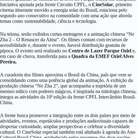
Iniciativa apoiada pela frente Circuito CPFL, o
CineSolar
, primeiro
cinema itinerante movido a energia solar do Brasil, estaciona pelo
segundo ano consecutivo na comunidade com uma ação que aborda
temas como sustentabilidade, ciência e tecnologia.
Na telona, serão exibidos curtas-metragens e a animação chinesa “Ne
Zha 2 – O Renascer da Alma”. Os filmes contam com recursos de
acessibilidade e, durante o evento, haverá distribuição gratuita de
pipoca. O evento será realizado no
Centro de Lazer Parque Oziel
e,
em caso de chuva, transferida para a
Quadra da EMEF Oziel Alves
Pereira.
A curadoria dos filmes aproxima o Brasil da China, país que vem se
consolidando como uma potência global da animação. A exibição da
produção chinesa “Ne Zha 2”, que acompanha a trajetória de um
menino mítico com poderes mágicos, é inspirada na mitologia chinesa,
integra as atividades da 10ª edição da frente CPFL Intercâmbio Brasil-
China.
A frente busca promover a integração entre os dois países por meio de
atividades, eventos, espetáculos e produções audiovisuais capazes de
despertar curiosidade, ampliar perspectivas e celebrar a diversidade
cultural. O CineSolar especial também está alinhado à agenda do Ano
Cultural Brasil-China, estabelecida pelos governos das duas nações,