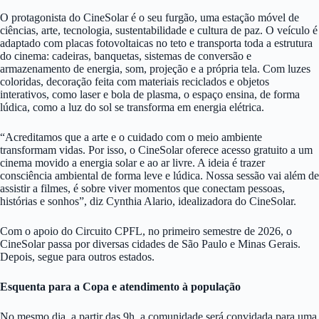
O protagonista do CineSolar é o seu furgão, uma estação móvel de
ciências, arte, tecnologia, sustentabilidade e cultura de paz. O veículo é
adaptado com placas fotovoltaicas no teto e transporta toda a estrutura
do cinema: cadeiras, banquetas, sistemas de conversão e
armazenamento de energia, som, projeção e a própria tela. Com luzes
coloridas, decoração feita com materiais reciclados e objetos
interativos, como laser e bola de plasma, o espaço ensina, de forma
lúdica, como a luz do sol se transforma em energia elétrica.
“Acreditamos que a arte e o cuidado com o meio ambiente
transformam vidas. Por isso, o CineSolar oferece acesso gratuito a um
cinema movido a energia solar e ao ar livre. A ideia é trazer
consciência ambiental de forma leve e lúdica. Nossa sessão vai além de
assistir a filmes, é sobre viver momentos que conectam pessoas,
histórias e sonhos”, diz Cynthia Alario, idealizadora do CineSolar.
Com o apoio do Circuito CPFL, no primeiro semestre de 2026, o
CineSolar passa por diversas cidades de São Paulo e Minas Gerais.
Depois, segue para outros estados.
Esquenta para a Copa e atendimento à população
No mesmo dia, a partir das 9h, a comunidade será convidada para uma