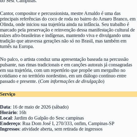
do Sesc Campinas.
Cantor, compositor e percussionista, mestre Arnaldo é uma das
principais referências do coco de roda no bairro do Amaro Branco, em
Olinda, onde iniciou sua trajetória ainda na infância. Seu trabalho é
marcado pela preservação e reinvenção dessa manifestação cultural de
raízes afro-brasileiras e indígenas, mantendo viva e divulgando uma
tradição que atravessa gerações não só no Brasil, mas também em
turnês na Europa.
No palco, o artista conduz uma apresentação baseada na percussão
pulsante, nas rimas tradicionais e em canções autorais já consagradas
em sua trajetória, com um repertório que propõe um mergulho no
cotidiano e no território nordestino, em um diálogo contínuo entre
passado e presente. (
Com informações de divulgação
)
Serviço
Data
: 16 de maio de 2026 (sábado)
Horário
: 16h
Local
: Jardim do Galpão do Sesc campinas
Endereço
: Rua Dom José I, 270/333, onfim, Campinas-SP
Ingressos
: atividade aberta, sem retirada de ingressos