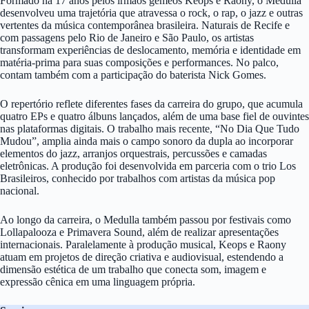
Formado há 17 anos pelos irmãos gêmeos Keops e Raony, o Medulla
desenvolveu uma trajetória que atravessa o rock, o rap, o jazz e outras
vertentes da música contemporânea brasileira. Naturais de Recife e
com passagens pelo Rio de Janeiro e São Paulo, os artistas
transformam experiências de deslocamento, memória e identidade em
matéria-prima para suas composições e performances. No palco,
contam também com a participação do baterista Nick Gomes.
O repertório reflete diferentes fases da carreira do grupo, que acumula
quatro EPs e quatro álbuns lançados, além de uma base fiel de ouvintes
nas plataformas digitais. O trabalho mais recente, “No Dia Que Tudo
Mudou”, amplia ainda mais o campo sonoro da dupla ao incorporar
elementos do jazz, arranjos orquestrais, percussões e camadas
eletrônicas. A produção foi desenvolvida em parceria com o trio Los
Brasileiros, conhecido por trabalhos com artistas da música pop
nacional.
Ao longo da carreira, o Medulla também passou por festivais como
Lollapalooza e Primavera Sound, além de realizar apresentações
internacionais. Paralelamente à produção musical, Keops e Raony
atuam em projetos de direção criativa e audiovisual, estendendo a
dimensão estética de um trabalho que conecta som, imagem e
expressão cênica em uma linguagem própria.