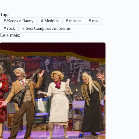
Tags
#
Keops e Raony
#
Medulla
#
música
#
rap
#
rock
#
Sesi Campinas Amoreiras
Leia mais: